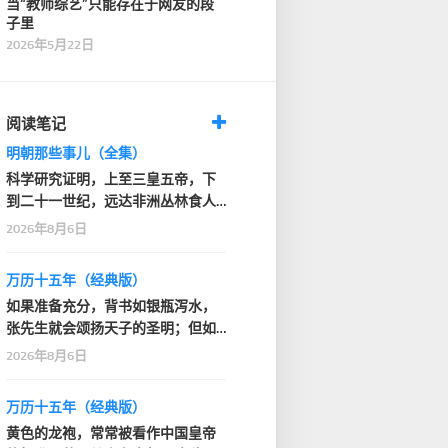
当“教师综艺”只能存在于网友的段
子里
2026年5月22日
阅读笔记
明朝那些事儿（全集）
科学研究证明，上至三皇五帝，下
到二十一世纪，远达非洲丛林食人
部落，近抵家门口的…
2026年8月6日
万历十五年（经典版）
如果准备充分，背书如银瓶泻水，
张先生就会颂扬天子的圣明；但如
果背得结结巴巴或者…
2026年8月6日
万历十五年（经典版）
黄色的龙袍，常常被看作中国皇帝