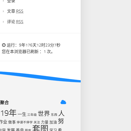
登录
文章
RSS
评论
RSS
运行：9年176天12时23分7秒
您在本浏览器已刷新 ：1 次。
签聚合
019年
人
世界
一生
三年级
东西
努
作业
做事
力量
加油
停课不停学
关注
套图
发展
善良
希
包容
学习
图库