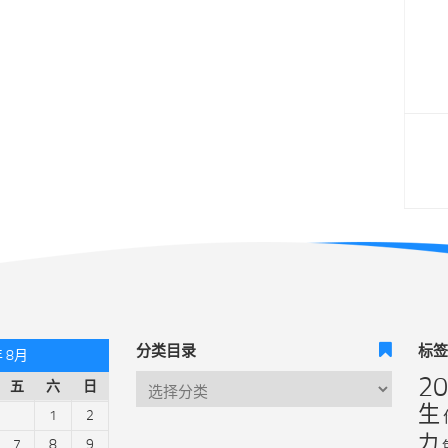
分类目录
标
年 8月
2
五
六
日
生
1
2
力
7
8
9