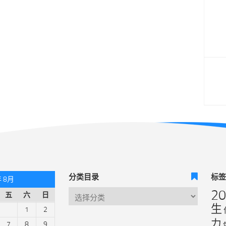
分类目录
标
年 8月
2
五
六
日
生
1
2
力
7
8
9