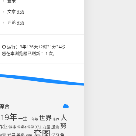
登录
文章
RSS
评论
RSS
运行：9年176天12时21分35秒
您在本浏览器已刷新 ：1 次。
签聚合
019年
人
世界
一生
三年级
东西
努
作业
做事
力量
加油
停课不停学
关注
套图
发展
善良
希
包容
学习
图库