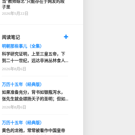
当“教师综艺”只能存在于网友的段
子里
2026年5月22日
阅读笔记
明朝那些事儿（全集）
科学研究证明，上至三皇五帝，下
到二十一世纪，远达非洲丛林食人
部落，近抵家门口的…
2026年8月6日
万历十五年（经典版）
如果准备充分，背书如银瓶泻水，
张先生就会颂扬天子的圣明；但如
果背得结结巴巴或者…
2026年8月6日
万历十五年（经典版）
黄色的龙袍，常常被看作中国皇帝