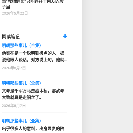
当“教师综艺”只能存在于网友的段
子里
2026年5月22日
阅读笔记
明朝那些事儿（全集）
他实在是一个聪明到极点的人，据
说他跟人谈话，对方说上句，他就
知道人家下句要说什…
2026年8月7日
明朝那些事儿（全集）
文考是千军万马走独木桥，那武考
大致就算是走钢丝了。
2026年8月7日
明朝那些事儿（全集）
出乎很多人的意料，出身显贵的陆