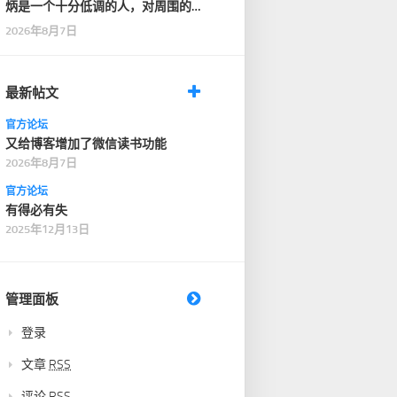
炳是一个十分低调的人，对周围的
人也十分客气，没有…
2026年8月7日
最新帖文
官方论坛
又给博客增加了微信读书功能
2026年8月7日
官方论坛
有得必有失
2025年12月13日
管理面板
登录
文章
RSS
评论
RSS