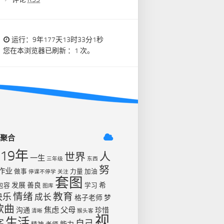
运行：9年177天13时33分2秒
您在本浏览器已刷新 ：1 次。
签聚合
019年
人
世界
一生
三年级
东西
努
作业
做事
力量
加油
停课不停学
关注
套图
发展
善良
希
包容
学习
图库
情绪
教育
快乐
成长
格子老师
梦
歌曲
焦虑
父母
沟通
珍惜
清晰
猴头客
视
生活
字
自己