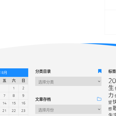
分类目录
标
年 8月
2
五
六
日
生
1
2
力
7
8
9
文章存档
望
14
15
16
想
21
22
23
生