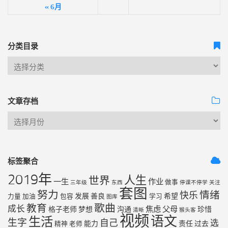
« 6月
分类目录
文章存档
标签聚合
2019年
人生
世界
一生
作业
做事
三年级
东西
停课不停学
关注
套图
努力
情绪
快乐
发展
善良
希望
力量
加油
包容
学习
图库
歌曲
教育
成长
焦虑
父母
格子老师
梦想
沟通
珍惜
清晰
猴头客
视频
语文
生活
生字
自己
选
能力
责任
过去
精神
老师