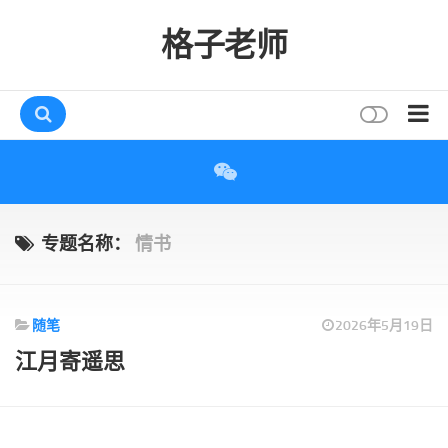
格子老师
首页
读书
互动
专题名称：
情书
评论
打赏
随笔
2026年5月19日
唠叨
江月寄遥思
读者
存档