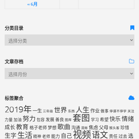
« 6月
分类目录
文章存档
标签聚合
2019年
人生
世界
一生
作业
做事
三年级
东西
停课不停学
关注
套图
努力
情绪
快乐
发展
善良
希望
力量
加油
包容
学习
图库
歌曲
教育
成长
焦虑
父母
格子老师
梦想
沟通
珍惜
清晰
猴头客
视频
语文
生活
生字
自己
选
能力
责任
过去
精神
老师