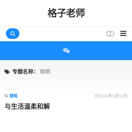
格子老师
首页
读书
互动
专题名称：
频率
评论
打赏
随笔
2026年5月12日
唠叨
与生活温柔和解
读者
存档