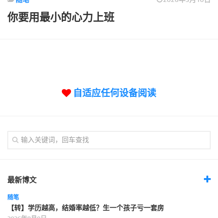
标签
你要用最小的心力上班
论坛
论坛搜索
页面
关于
博客树
自适应任何设备阅读
精品域名
友情链接
最新博文
随笔
【转】学历越高，结婚率越低？生一个孩子亏一套房