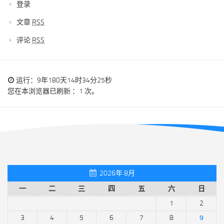
登录
文章
RSS
评论
RSS
运行：9年180天14时34分25秒
您在本浏览器已刷新 ：1 次。
2026年 8月
一
二
三
四
五
六
日
1
2
3
4
5
6
7
8
9