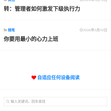
标签
转：管理者如何激发下级执行力
论坛
论坛搜索
页面
随笔
2026年3月10日
关于
你要用最小的心力上班
博客树
精品域名
友情链接
自适应任何设备阅读