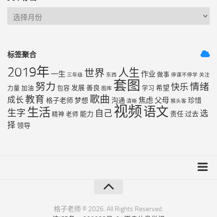
标签聚合
2019年
人生
世界
一生
作业
做事
三年级
东西
停课不停学
关注
套图
努力
情绪
快乐
发展
善良
希望
力量
加油
包容
学习
图库
歌曲
教育
成长
焦虑
父母
格子老师
梦想
沟通
珍惜
清晰
猴头客
视频
语文
生活
生字
自己
选
能力
责任
过去
精神
老师
择
领导
友链列表
最近更新
格子老师 © 2026. All Rights Reserved.