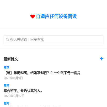
标签
论坛
自适应任何设备阅读
论坛搜索
页面
关于
博客树
精品域名
友情链接
最新博文
随笔
【转】学历越高，结婚率越低？生一个孩子亏一套房
2026年8月9日
随笔
草台班子，专治认真的人。
2026年6月17日
随笔