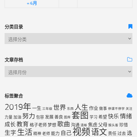
« 6月
分类目录
文章存档
标签聚合
2019年
人生
世界
一生
作业
做事
三年级
东西
停课不停学
关注
套图
努力
情绪
快乐
发展
善良
希望
力量
加油
包容
学习
图库
歌曲
教育
成长
焦虑
父母
格子老师
梦想
沟通
珍惜
清晰
猴头客
视频
语文
生活
生字
自己
选
能力
责任
过去
精神
老师