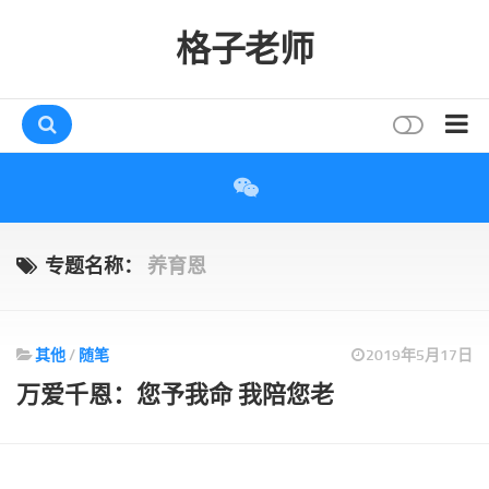
格子老师
首页
读书
互动
专题名称：
养育恩
评论
打赏
其他
/
随笔
2019年5月17日
唠叨
万爱千恩：您予我命 我陪您老
读者
存档