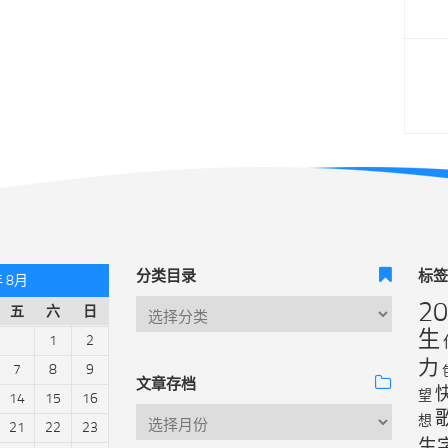
分类目录
标
年 8月
2
五
六
日
生
1
2
力
7
8
9
文章存档
望
14
15
16
想
21
22
23
生