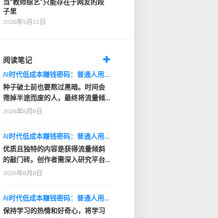
当“教师综艺”只能存在于网友的段
子里
2026年5月22日
阅读笔记
AI时代低成本赚钱密码：普通人用AI小项目建立现金流
种子破土前也要熬过黑暗。时间会
筛掉半途而废的人，最终将流量倾
斜给长期坚持的创作…
2026年8月8日
AI时代低成本赚钱密码：普通人用AI小项目建立现金流
优质且独特的内容是获得流量倾斜
的敲门砖。创作者需深入研究平台
的内容偏好，在保证…
2026年8月8日
AI时代低成本赚钱密码：普通人用AI小项目建立现金流
保持学习的热情和好奇心，将学习