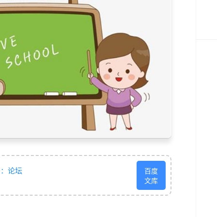
签：
论坛
百度
文库