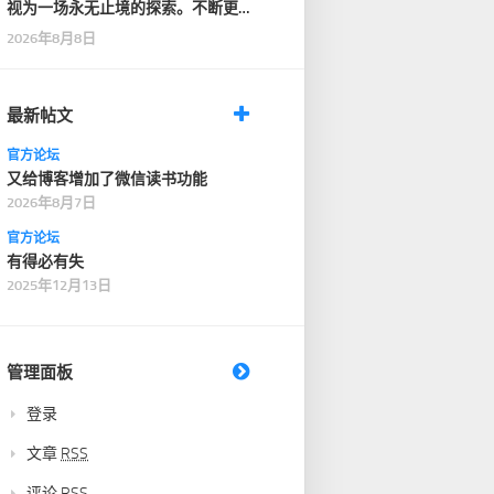
视为一场永无止境的探索。不断更
新知识储备，强化自…
2026年8月8日
最新帖文
官方论坛
又给博客增加了微信读书功能
2026年8月7日
官方论坛
有得必有失
2025年12月13日
管理面板
登录
文章
RSS
评论
RSS