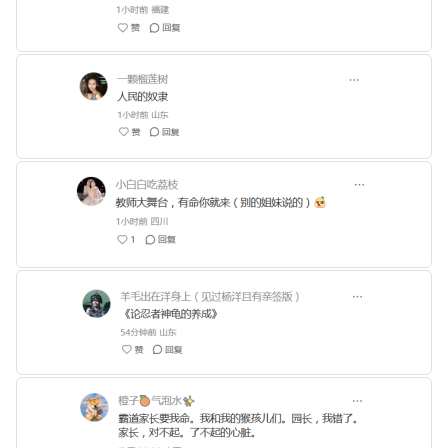
标签
论坛
论坛搜索
页面
关于
博客树
精品域名
友情链接