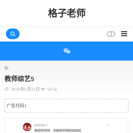
格子老师
首页
读书
互动
教师综艺5
评论
2026年5月22日
50
打赏
唠叨
广告代码1
读者
存档