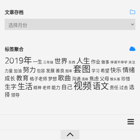
文章存档
标签聚合
2019年
人生
世界
一生
作业
做事
三年级
东西
停课不停学
关注
套图
努力
情绪
快乐
发展
善良
希望
力量
加油
包容
学习
图库
歌曲
教育
成长
焦虑
父母
格子老师
梦想
沟通
珍惜
清晰
猴头客
视频
语文
生活
生字
自己
选
能力
责任
过去
精神
老师
择
领导
友链列表