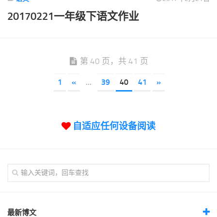
20170221一年级下语文作业
第 40 页，共 41 页
1
«
...
39
40
41
»
自适应任何设备阅读
最新博文