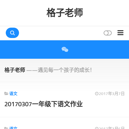
格子老师
首页
读书
互动
格子老师
——遇见每一个孩子的成长！
评论
打赏
语文
2017年3月7日
唠叨
20170307一年级下语文作业
读者
存档
语文
2017年3月6日