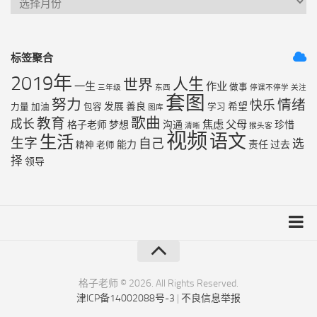
标签聚合
2019年
人生
世界
一生
作业
做事
三年级
东西
停课不停学
关注
套图
努力
情绪
快乐
发展
善良
希望
力量
加油
包容
学习
图库
歌曲
教育
成长
焦虑
父母
格子老师
梦想
沟通
珍惜
清晰
猴头客
视频
语文
生活
生字
自己
选
能力
责任
过去
精神
老师
择
领导
友链列表
最近更新
格子老师 © 2026. All Rights Reserved.
津ICP备14002088号-3
|
不良信息举报
RSS地图