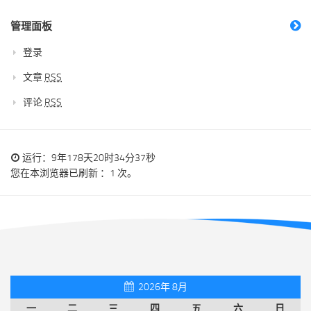
管理面板
登录
文章
RSS
评论
RSS
运行：9年178天20时34分37秒
您在本浏览器已刷新 ：1 次。
2026年 8月
一
二
三
四
五
六
日