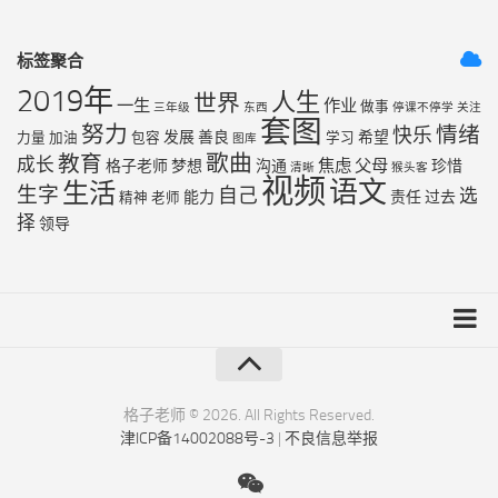
标签聚合
2019年
人生
世界
一生
作业
做事
三年级
东西
停课不停学
关注
套图
努力
情绪
快乐
发展
善良
希望
力量
加油
包容
学习
图库
歌曲
教育
成长
焦虑
父母
格子老师
梦想
沟通
珍惜
清晰
猴头客
视频
语文
生活
生字
自己
选
能力
责任
过去
精神
老师
择
领导
友链列表
最近更新
格子老师 © 2026. All Rights Reserved.
津ICP备14002088号-3
|
不良信息举报
RSS地图
XML地图