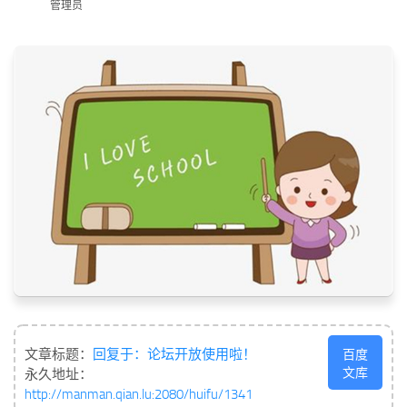
标签
管理员
论坛
论坛搜索
页面
关于
博客树
精品域名
友情链接
文章标题：
回复于：论坛开放使用啦！
百度
文库
永久地址：
http://manman.qian.lu:2080/huifu/1341