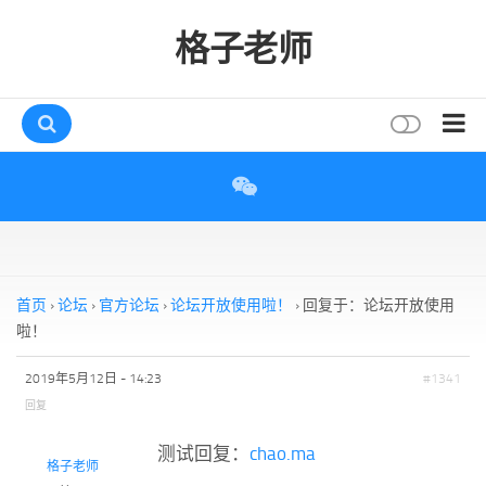
格子老师
首页
读书
互动
评论
首页
›
论坛
›
官方论坛
›
论坛开放使用啦！
›
回复于：论坛开放使用
打赏
啦！
唠叨
2019年5月12日 - 14:23
#1341
回复
读者
存档
测试回复：
chao.ma
格子老师