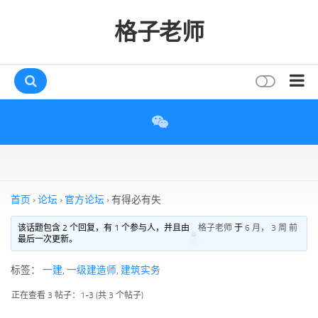
格子老师
首页
读书
互动
评论
首页
›
论坛
›
官方论坛
›
有得必有失
打赏
该话题包含 2 个回复，有 1 个参与人，并且由
格子老师
于
6 月， 3 周 前
最后一次更新。
唠叨
读者
标签：
一建
,
一级建造师
,
建筑实务
存档
正在查看 3 帖子：1-3 (共 3 个帖子)