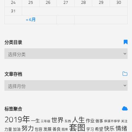
24
25
26
27
28
29
30
31
« 6月
分类目录
文章存档
标签聚合
2019年
人生
世界
一生
作业
做事
三年级
东西
停课不停学
关注
套图
努力
情绪
快乐
发展
善良
希望
力量
加油
包容
学习
图库