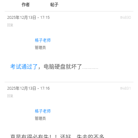
标签
作者
帖子
论坛
2025年12月13日 - 17:15
#4830
论坛搜索
回复
页面
格子老师
关于
管理员
博客树
精品域名
考试通过了
，电脑硬盘就坏了…………
友情链接
2025年12月13日 - 17:16
#4831
回复
格子老师
管理员
真是有得必有失！！还好，失去的不多。