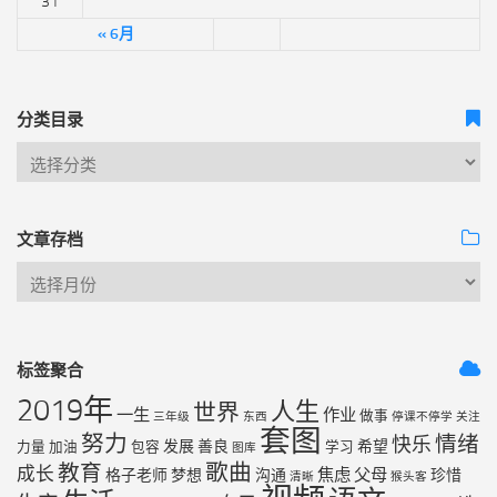
31
« 6月
分类目录
文章存档
标签聚合
2019年
人生
世界
一生
作业
做事
三年级
东西
停课不停学
关注
套图
努力
情绪
快乐
发展
善良
希望
力量
加油
包容
学习
图库
歌曲
教育
成长
焦虑
父母
格子老师
梦想
沟通
珍惜
清晰
猴头客