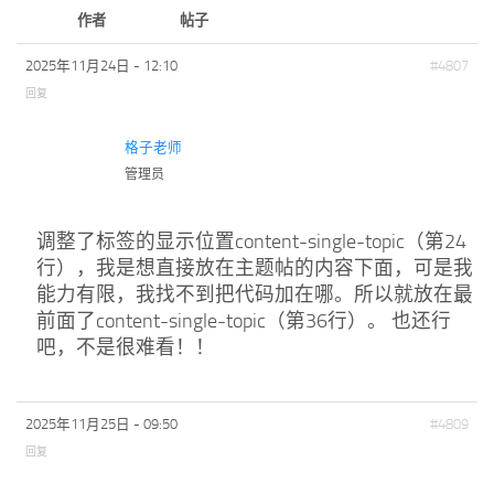
标签
作者
帖子
论坛
2025年11月24日 - 12:10
#4807
论坛搜索
回复
页面
格子老师
关于
管理员
博客树
精品域名
调整了标签的显示位置content-single-topic（第24
行），我是想直接放在主题帖的内容下面，可是我
友情链接
能力有限，我找不到把代码加在哪。所以就放在最
前面了content-single-topic（第36行）。 也还行
吧，不是很难看！！
2025年11月25日 - 09:50
#4809
回复