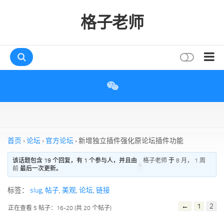
格子老师
首页
读书
互动
评论
首页
›
论坛
›
官方论坛
›
新增独立插件强化原论坛插件功能
打赏
该话题包含 19 个回复，有 1 个参与人，并且由
格子老师
于
8 月， 1 周
前
最后一次更新。
唠叨
读者
标签：
slug
,
帖子
,
美观
,
论坛
,
链接
←
1
2
存档
正在查看 5 帖子：16-20 (共 20 个帖子)