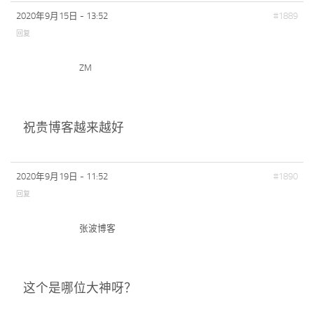
标签
2020年9月15日 - 13:52
#1889
论坛
回复
论坛搜索
ZM
页面
关于
博客树
祝贵博客越来越好
精品域名
友情链接
2020年9月19日 - 11:52
#1890
回复
张波博客
这个是哪位大神呀？