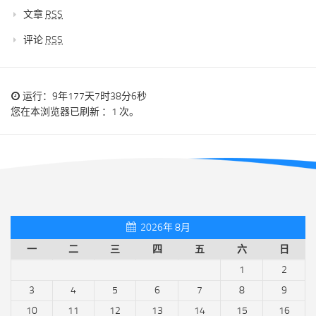
文章
RSS
评论
RSS
运行：9年177天7时38分6秒
您在本浏览器已刷新 ：1 次。
2026年 8月
一
二
三
四
五
六
日
1
2
3
4
5
6
7
8
9
10
11
12
13
14
15
16