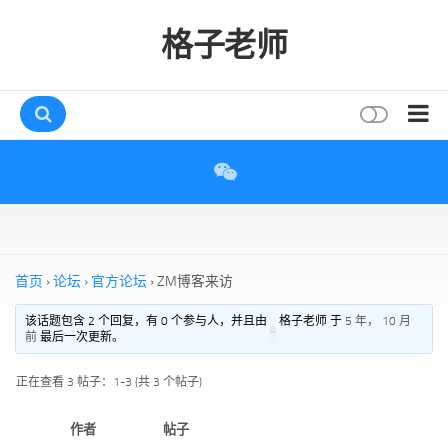
格子老师
首页
读书
互动
评论
首页
›
论坛
›
官方论坛
›
ZM博客来访
打赏
该话题包含 2 个回复，有 0 个参与人，并且由
格子老师 于
5 年， 10 月
前
最后一次更新。
唠叨
读者
正在查看 3 帖子：1-3 (共 3 个帖子)
存档
作者
帖子