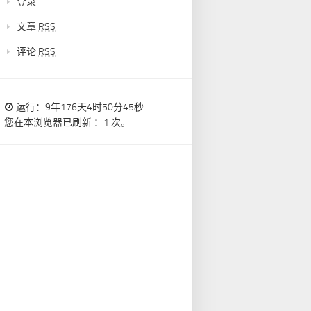
登录
文章
RSS
评论
RSS
运行：9年176天4时50分46秒
您在本浏览器已刷新 ：1 次。