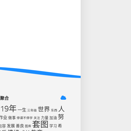
签聚合
019年
人
世界
一生
三年级
东西
努
作业
做事
力量
加油
停课不停学
关注
套图
发展
善良
希
包容
学习
图库