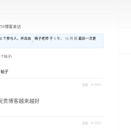
ZM博客来访
 0 个参与人，并且由
格子老师 于
5 年， 10 月 前
最后一次更
3 个帖子)
帖子
#1889
回复
祝贵博客越来越好
#1890
回复