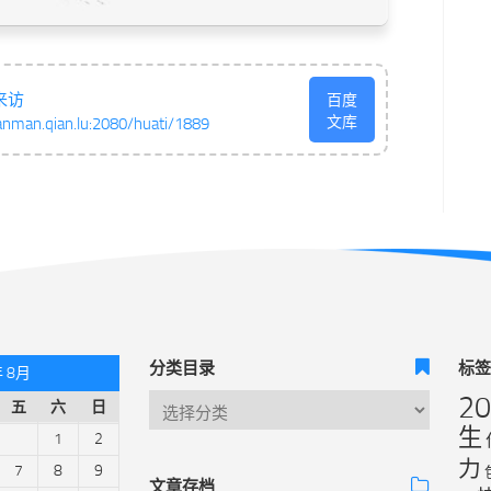
来访
百度
文库
anman.qian.lu:2080/huati/1889
分类目录
标
年 8月
2
五
六
日
生
1
2
力
7
8
9
文章存档