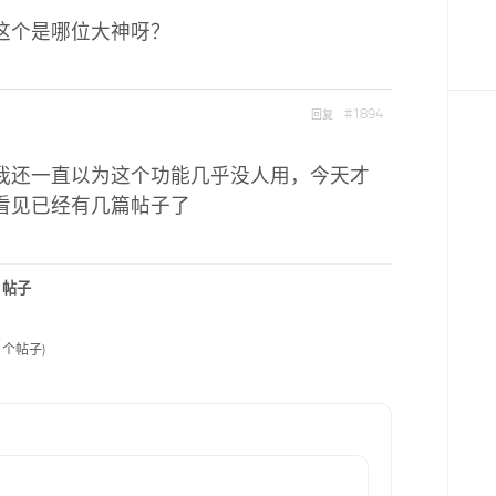
这个是哪位大神呀？
#1894
回复
我还一直以为这个功能几乎没人用，今天才
看见已经有几篇帖子了
帖子
3 个帖子)