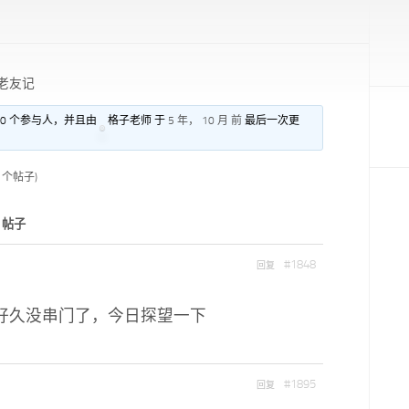
老友记
 0 个参与人，并且由
格子老师 于
5 年， 10 月 前
最后一次更
2 个帖子)
帖子
#1848
回复
好久没串门了，今日探望一下
#1895
回复