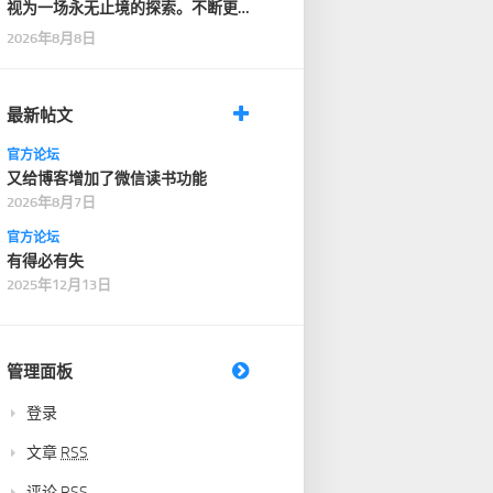
视为一场永无止境的探索。不断更
新知识储备，强化自…
2026年8月8日
最新帖文
官方论坛
又给博客增加了微信读书功能
2026年8月7日
官方论坛
有得必有失
2025年12月13日
管理面板
登录
文章
RSS
评论
RSS