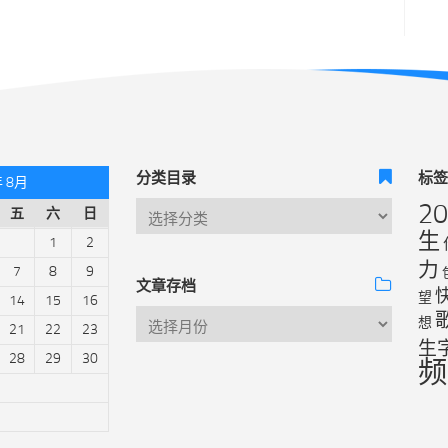
分类目录
标
年 8月
2
五
六
日
生
1
2
力
7
8
9
文章存档
望
14
15
16
想
21
22
23
生
28
29
30
频