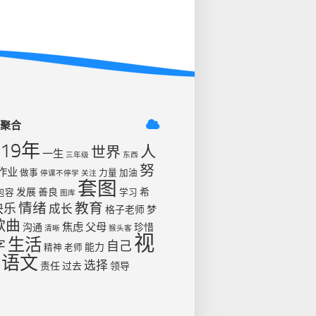
签聚合
019年
人
世界
一生
三年级
东西
努
作业
做事
力量
加油
停课不停学
关注
套图
发展
善良
希
包容
学习
图库
情绪
教育
快乐
成长
格子老师
梦
歌曲
焦虑
父母
沟通
珍惜
清晰
猴头客
视
生活
字
自己
能力
精神
老师
语文
选择
责任
过去
领导