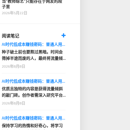
当“教师综艺”只能存在于网友的段
子里
2026年5月22日
阅读笔记
AI时代低成本赚钱密码：普通人用AI小项目建立现金流
种子破土前也要熬过黑暗。时间会
筛掉半途而废的人，最终将流量倾
斜给长期坚持的创作…
2026年8月8日
AI时代低成本赚钱密码：普通人用AI小项目建立现金流
优质且独特的内容是获得流量倾斜
的敲门砖。创作者需深入研究平台
的内容偏好，在保证…
2026年8月8日
AI时代低成本赚钱密码：普通人用AI小项目建立现金流
保持学习的热情和好奇心，将学习