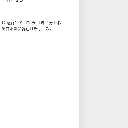
运行：9年178天11时41分15秒
您在本浏览器已刷新 ：1 次。