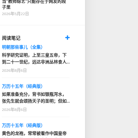
当“教师综艺”只能存在于网友的段
子里
2026年5月22日
阅读笔记
明朝那些事儿（全集）
科学研究证明，上至三皇五帝，下
到二十一世纪，远达非洲丛林食人
部落，近抵家门口的…
2026年8月6日
万历十五年（经典版）
如果准备充分，背书如银瓶泻水，
张先生就会颂扬天子的圣明；但如
果背得结结巴巴或者…
2026年8月6日
万历十五年（经典版）
黄色的龙袍，常常被看作中国皇帝