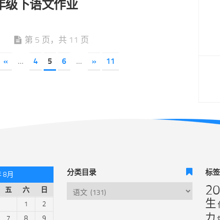
4一年级下语文作业
第 5 页，共 11 页
«
...
4
5
6
...
»
11
分类目录
标
年 8月
2
五
六
日
生
1
2
力
7
8
9