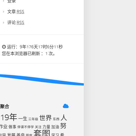
登录
文章
RSS
评论
RSS
运行：9年176天17时6分12秒
您在本浏览器已刷新 ：1 次。
签聚合
019年
人
世界
一生
三年级
东西
努
作业
做事
力量
加油
停课不停学
关注
套图
发展
善良
希
包容
学习
图库