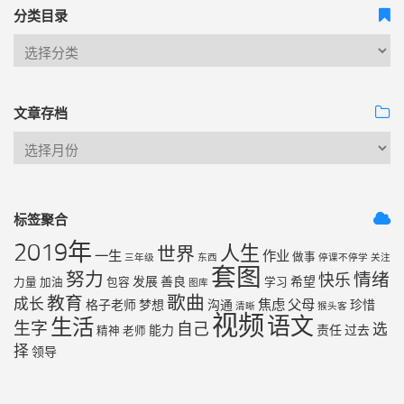
分类目录
文章存档
标签聚合
2019年
人生
世界
一生
作业
做事
三年级
东西
停课不停学
关注
套图
努力
情绪
快乐
发展
善良
希望
力量
加油
包容
学习
图库
歌曲
教育
成长
焦虑
父母
格子老师
梦想
沟通
珍惜
清晰
猴头客
视频
语文
生活
生字
自己
选
能力
责任
过去
精神
老师
择
领导