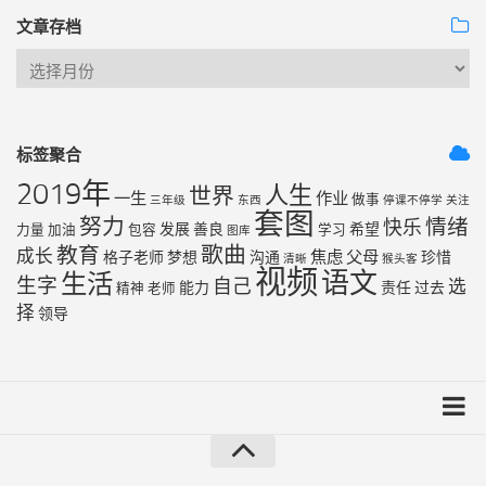
文章存档
标签聚合
2019年
人生
世界
一生
作业
做事
三年级
东西
停课不停学
关注
套图
努力
情绪
快乐
发展
善良
希望
力量
加油
包容
学习
图库
歌曲
教育
成长
焦虑
父母
格子老师
梦想
沟通
珍惜
清晰
猴头客
视频
语文
生活
生字
自己
选
能力
责任
过去
精神
老师
择
领导
友链列表