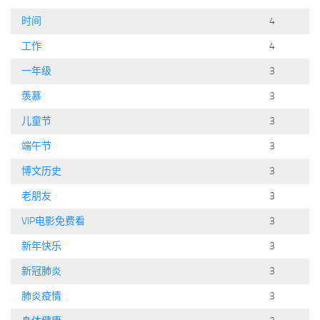
标签
时间
4
论坛
工作
4
论坛搜索
一年级
3
页面
羡慕
3
关于
儿童节
3
博客树
端午节
3
精品域名
博文历史
3
友情链接
老朋友
3
VIP电影免费看
3
新年快乐
3
新冠肺炎
3
肺炎疫情
3