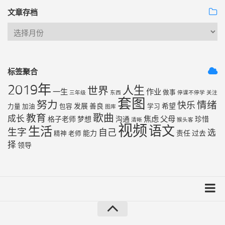
文章存档
标签聚合
2019年
人生
世界
一生
作业
做事
三年级
东西
停课不停学
关注
套图
努力
情绪
快乐
发展
善良
希望
力量
加油
包容
学习
图库
歌曲
教育
成长
焦虑
父母
格子老师
梦想
沟通
珍惜
清晰
猴头客
视频
语文
生活
生字
自己
选
能力
责任
过去
精神
老师
择
领导
友链列表