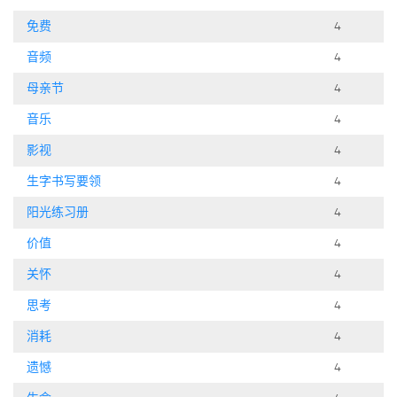
标签
免费
4
论坛
音频
4
论坛搜索
母亲节
4
页面
音乐
4
关于
影视
4
博客树
生字书写要领
4
精品域名
阳光练习册
4
友情链接
价值
4
关怀
4
思考
4
消耗
4
遗憾
4