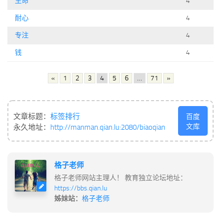
生命
4
耐心
4
专注
4
钱
4
«
1
2
3
4
5
6
…
71
»
文章标题：
标签排行
百度
文库
永久地址：
http://manman.qian.lu:2080/biaoqian
格子老师
格子老师网站主理人！ 教育独立论坛地址：
https://bbs.qian.lu
姊妹站：
格子老师