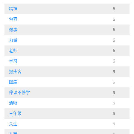
标签
精神
6
论坛
包容
6
论坛搜索
做事
6
页面
力量
6
关于
老师
6
博客树
学习
6
精品域名
猴头客
5
友情链接
图库
5
停课不停学
5
清晰
5
三年级
5
关注
5