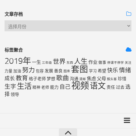
文章存档
标签聚合
2019年
人生
世界
一生
作业
做事
三年级
东西
停课不停学
关注
套图
努力
情绪
快乐
发展
善良
希望
力量
加油
包容
学习
图库
歌曲
教育
成长
焦虑
父母
格子老师
梦想
沟通
珍惜
清晰
猴头客
视频
语文
生活
生字
自己
选
能力
责任
过去
精神
老师
择
领导
友链列表