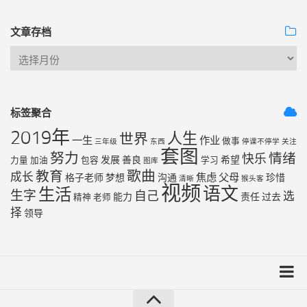
文章存档
标签聚合
2019年
人生
世界
一生
作业
做事
三年级
东西
停课不停学
关注
套图
努力
情绪
快乐
发展
善良
希望
力量
加油
包容
学习
图库
歌曲
教育
成长
焦虑
父母
格子老师
梦想
沟通
珍惜
清晰
猴头客
视频
语文
生活
生字
自己
选
能力
责任
过去
精神
老师
择
领导
友链列表