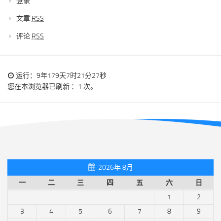
登录
文章
RSS
评论
RSS
运行：9年179天7时21分27秒
您在本浏览器已刷新 ：1 次。
2026年 8月
一
二
三
四
五
六
日
1
2
3
4
5
6
7
8
9