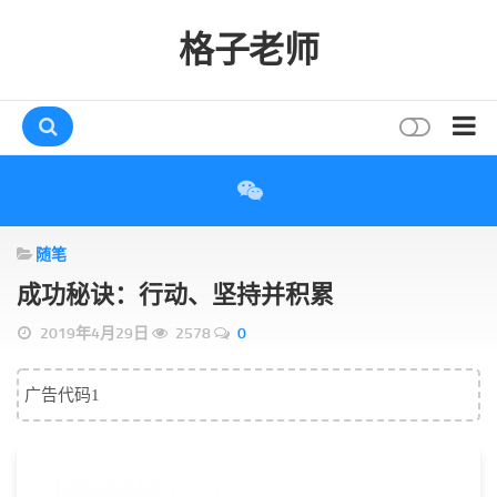
格子老师
首页
读书
随笔
互动
成功秘诀：行动、坚持并积累
评论
2019年4月29日
2578
0
打赏
唠叨
广告代码1
读者
存档