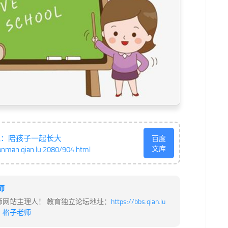
勉：陪孩子一起长大
百度
文库
anman.qian.lu:2080/904.html
师
师网站主理人！ 教育独立论坛地址：
https://bbs.qian.lu
：
格子老师