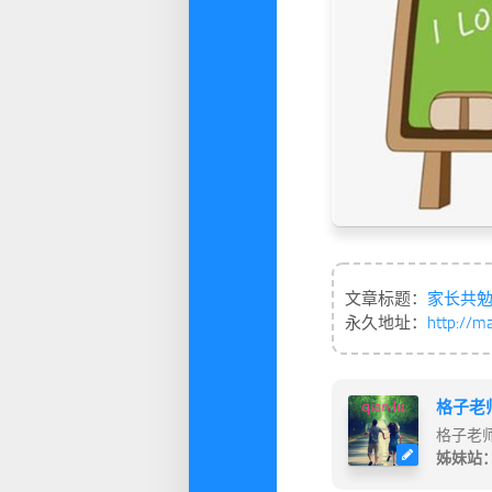
文章标题：
家长共
永久地址：
http://m
格子老
格子老
姊妹站