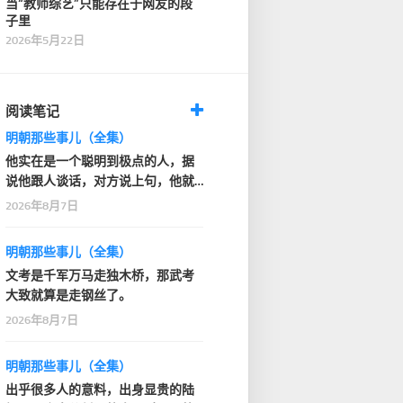
当“教师综艺”只能存在于网友的段
子里
2026年5月22日
阅读笔记
明朝那些事儿（全集）
他实在是一个聪明到极点的人，据
说他跟人谈话，对方说上句，他就
知道人家下句要说什…
2026年8月7日
明朝那些事儿（全集）
文考是千军万马走独木桥，那武考
大致就算是走钢丝了。
2026年8月7日
明朝那些事儿（全集）
出乎很多人的意料，出身显贵的陆