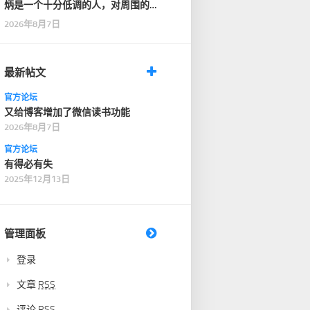
炳是一个十分低调的人，对周围的
人也十分客气，没有…
2026年8月7日
最新帖文
官方论坛
又给博客增加了微信读书功能
2026年8月7日
官方论坛
有得必有失
2025年12月13日
管理面板
登录
文章
RSS
评论
RSS