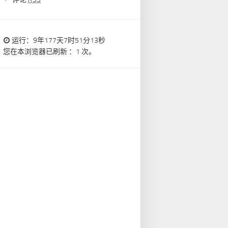
运行：9年177天7时51分14秒
您在本浏览器已刷新 ：1 次。