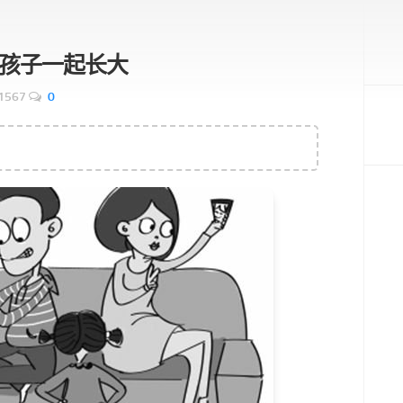
孩子一起长大
1567
0