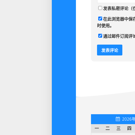
发表私密评论（
在此浏览器中保
时使用。
通过邮件订阅评
2026
一
二
三
四