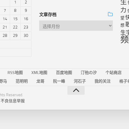
生
1
2
力
7
8
9
文章存档
望
14
15
16
想
21
22
23
生
28
29
30
频
RSS地图
XML地图
百度地图
汀彵の汐
个站商店
野马
范明明
龙哥
阮一峰
河石子
我的关注
格子
ts Reserved.
|
不良信息举报