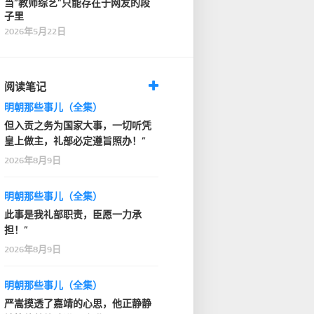
当“教师综艺”只能存在于网友的段
子里
2026年5月22日
阅读笔记
明朝那些事儿（全集）
但入贡之务为国家大事，一切听凭
皇上做主，礼部必定遵旨照办！”
2026年8月9日
明朝那些事儿（全集）
此事是我礼部职责，臣愿一力承
担！”
2026年8月9日
明朝那些事儿（全集）
严嵩摸透了嘉靖的心思，他正静静