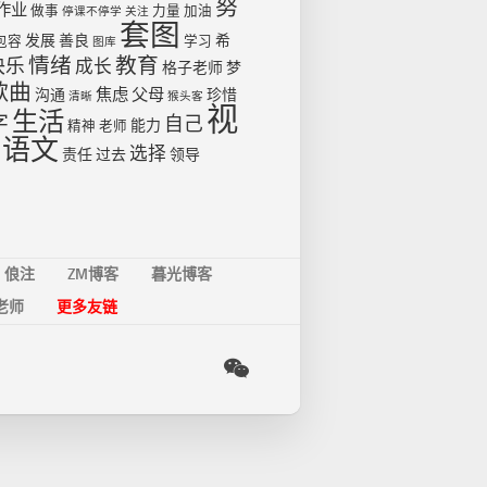
努
作业
做事
力量
加油
停课不停学
关注
套图
发展
善良
希
包容
学习
图库
情绪
教育
快乐
成长
格子老师
梦
歌曲
焦虑
父母
沟通
珍惜
清晰
猴头客
视
生活
字
自己
能力
精神
老师
语文
选择
责任
过去
领导
俍注
ZM博客
暮光博客
老师
更多友链