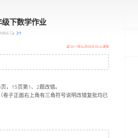
3一年级下数学作业
1866
21
2017年04月06日 00:24更新
3页，15页第1、2题改错。
错（卷子正面右上角有三角符号说明改错复批均已