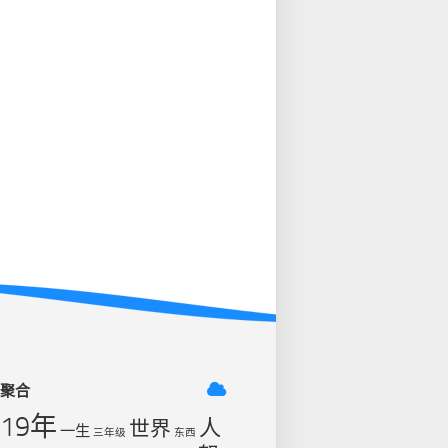
签聚合
019年
人
世界
一生
三年级
东西