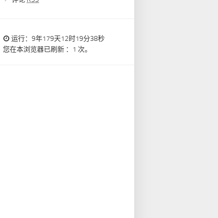
运行：9年179天12时19分38秒
您在本浏览器已刷新 ：1 次。