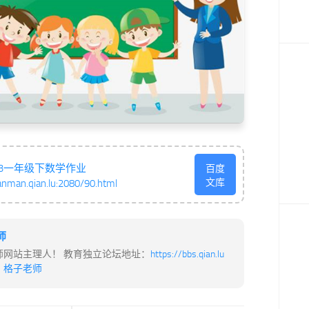
223一年级下数学作业
百度
文库
anman.qian.lu:2080/90.html
师
师网站主理人！ 教育独立论坛地址：
https://bbs.qian.lu
：
格子老师