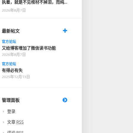
执着，就是不见棺材不掉泪，而纯
粹，是见了棺材，也…
2026年8月7日
最新帖文
官方论坛
又给博客增加了微信读书功能
2026年8月7日
官方论坛
有得必有失
2025年12月13日
管理面板
登录
文章
RSS
评论
RSS