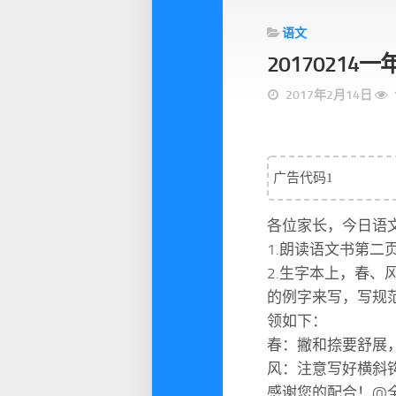
语文
2017021
2017年2月14日
广告代码1
各位家长，今日语
1.朗读语文书第
2.生字本上，春
的例字来写，写规
领如下：
春：撇和捺要舒展
风：注意写好横斜
感谢您的配合！@