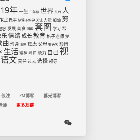
019年
人
世界
一生
三年级
东西
努
作业
做事
力量
加油
停课不停学
关注
套图
发展
善良
希
包容
学习
图库
情绪
教育
快乐
成长
格子老师
梦
歌曲
焦虑
父母
沟通
珍惜
清晰
猴头客
视
生活
字
自己
能力
精神
老师
语文
选择
责任
过去
领导
俍注
ZM博客
暮光博客
老师
更多友链