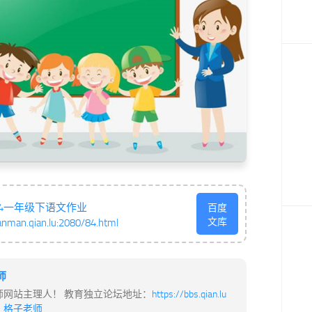
214一年级下语文作业
百度
文库
anman.qian.lu:2080/84.html
师
师网站主理人！ 教育独立论坛地址：
https://bbs.qian.lu
：
格子老师