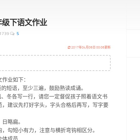
4一年级下语文作业
1739
5
2017年04月06日 00:06更新
文作业如下：
二页的短语，至少三遍，鼓励熟读成诵。
、风、冬各写一行，请您一定督促孩子照着语文书
范，建议先打好字头，字头合格后再写，写字要
，日略扁。
钩，勾短小有力，注意与横折弯钩相区分。
全体成员