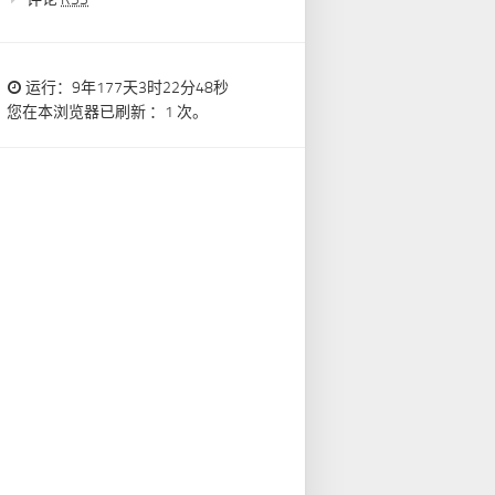
运行：9年177天3时22分49秒
您在本浏览器已刷新 ：1 次。