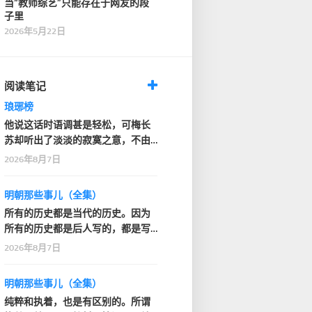
当“教师综艺”只能存在于网友的段
子里
2026年5月22日
阅读笔记
琅琊榜
他说这话时语调甚是轻松，可梅长
苏却听出了淡淡的寂寞之意，不由
深深看了他一眼
2026年8月7日
明朝那些事儿（全集）
所有的历史都是当代的历史。因为
所有的历史都是后人写的，都是写
的人的那个时代的感…
2026年8月7日
明朝那些事儿（全集）
纯粹和执着，也是有区别的。所谓