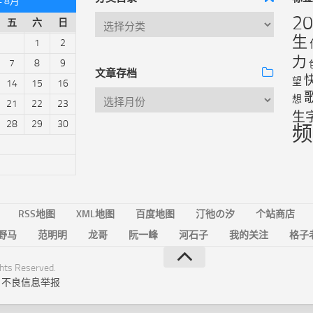
年 8月
2
五
六
日
生
1
2
力
7
8
9
文章存档
望
14
15
16
想
21
22
23
生
28
29
30
频
RSS地图
XML地图
百度地图
汀彵の汐
个站商店
野马
范明明
龙哥
阮一峰
河石子
我的关注
格子
ts Reserved.
|
不良信息举报