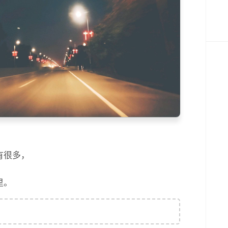
，
有很多，
里。