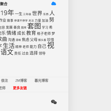
签聚合
019年
人
世界
一生
三年级
东西
努
作业
做事
力量
加油
停课不停学
关注
套图
发展
善良
希
包容
学习
图库
情绪
教育
快乐
成长
格子老师
梦
歌曲
焦虑
父母
沟通
珍惜
清晰
猴头客
视
生活
字
自己
能力
精神
老师
语文
选择
责任
过去
领导
俍注
ZM博客
暮光博客
老师
更多友链