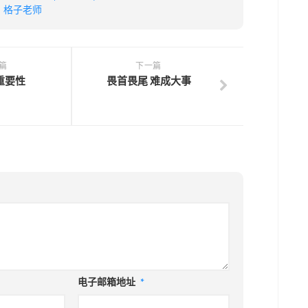
：
格子老师
篇
下一篇
重要性
畏首畏尾 难成大事
电子邮箱地址
*