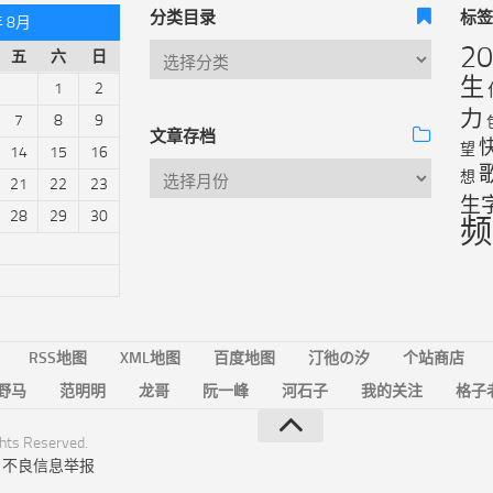
分类目录
标
年 8月
2
五
六
日
生
1
2
力
7
8
9
文章存档
望
14
15
16
想
21
22
23
生
28
29
30
频
RSS地图
XML地图
百度地图
汀彵の汐
个站商店
野马
范明明
龙哥
阮一峰
河石子
我的关注
格子
ts Reserved.
|
不良信息举报