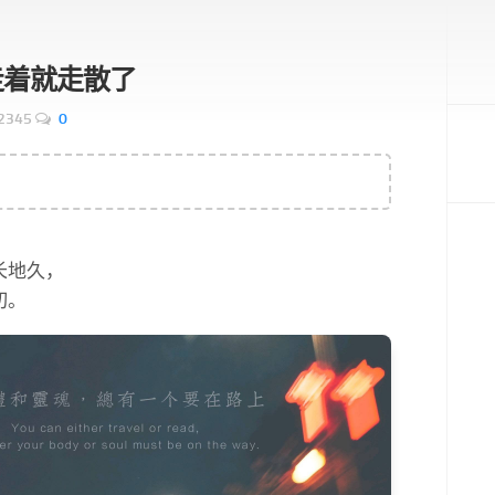
走着就走散了
2345
0
，
长地久，
切。