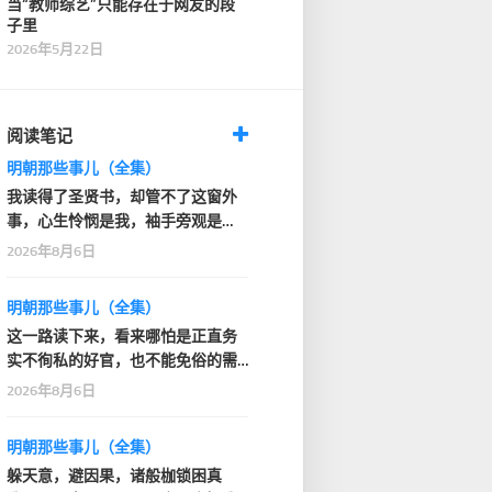
当“教师综艺”只能存在于网友的段
子里
2026年5月22日
阅读笔记
明朝那些事儿（全集）
我读得了圣贤书，却管不了这窗外
事，心生怜悯是我，袖手旁观是
我，共情是我，无能为…
2026年8月6日
明朝那些事儿（全集）
这一路读下来，看来哪怕是正直务
实不徇私的好官，也不能免俗的需
要站站队伍，拉拉关…
2026年8月6日
明朝那些事儿（全集）
躲天意，避因果，诸般枷锁困真