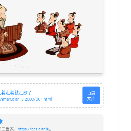
走着走着就走散了
百度
文库
anman.qian.lu:2080/801.html
家
师二当家，
https://bbs.qian.lu
。