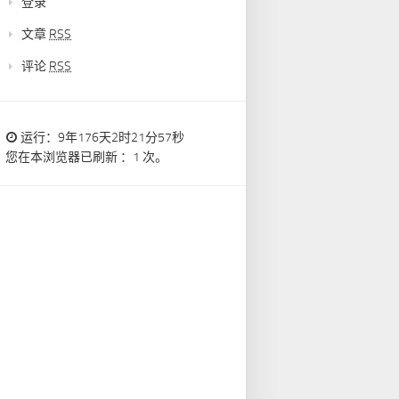
登录
文章
RSS
评论
RSS
运行：9年176天2时21分58秒
您在本浏览器已刷新 ：1 次。