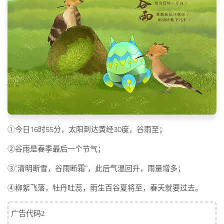
标签
论坛
论坛搜索
页面
关于
博客树
精品域名
友情链接
①今日16时55分，太阳到达黄经30度，谷雨至；
②谷雨是春季最后一个节气；
③“清明断雪，谷雨断霜”，此后气温回升，雨量增多；
④柳絮飞落，牡丹吐蕊，雨生百谷夏将至，春天就要过去。
广告代码2