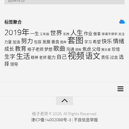
标签聚合
2019年
人生
世界
一生
作业
做事
三年级
东西
停课不停学
关注
套图
努力
情绪
快乐
发展
善良
希望
力量
加油
包容
学习
图库
歌曲
教育
成长
焦虑
父母
格子老师
梦想
沟通
珍惜
清晰
猴头客
视频
语文
生活
生字
自己
选
能力
责任
过去
精神
老师
择
领导
友链列表
最近更新
格子老师 © 2026. All Rights Reserved.
津ICP备14002088号-3
|
不良信息举报
RSS地图