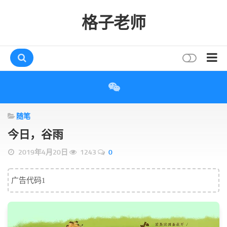
格子老师
首页
读书
随笔
互动
今日，谷雨
评论
2019年4月20日
1243
0
打赏
唠叨
广告代码1
读者
存档