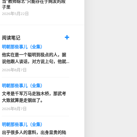
当“教师综艺”只能存在于网友的段
子里
2026年5月22日
阅读笔记
明朝那些事儿（全集）
他实在是一个聪明到极点的人，据
说他跟人谈话，对方说上句，他就
知道人家下句要说什…
2026年8月7日
明朝那些事儿（全集）
文考是千军万马走独木桥，那武考
大致就算是走钢丝了。
2026年8月7日
明朝那些事儿（全集）
出乎很多人的意料，出身显贵的陆