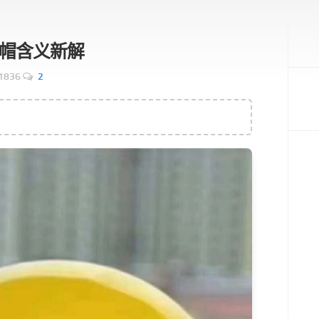
帽含义新解
1836
2