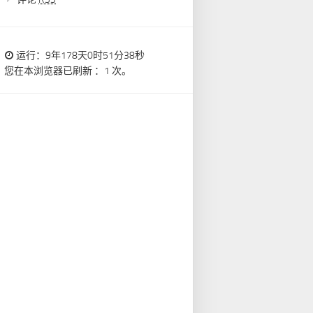
运行：9年178天0时51分40秒
您在本浏览器已刷新 ：1 次。