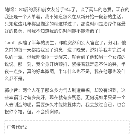
随Í缘：80后的我和前女友分手9年了，谈了两年的恋爱，现在的
我还是一个人单着，我不知道怎么在从新开始一段新的生活，
只知道这几年稀里糊涂的就这样过了，都说时间是治疗伤痛最
好的良药，可我不知道我的伤时间能不能治愈了！
Carol：纠缠了半年的男生，昨晚突然和别人官宣了，分明，他
之前的每一天都给我发了消息，道了晚安，说好等我考完试可
以约一波。但我昨晚睡一觉醒来，就看到了他和另一个女孩的
说说。那一刻，我全身开始颤抖，紧接着就是忍不住的哭，半
夜一点多，真的好卑微啊，半年什么也不是，我在他那也没什
么都不是。
郭小昔：两个人花了那么多力气去制造幸福，却没有想到，这
些幸福当时有多美好，现在就有多残忍。更何况如果只是一个
人去制造的呢，需要多久才能恢复体力。我会放过自己，也会
祝你幸福，但，不会感谢你。
广告代码2