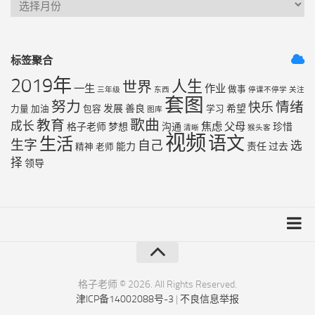
标签聚合
2019年
人生
世界
一生
作业
做事
三年级
东西
停课不停学
关注
套图
努力
情绪
快乐
发展
善良
希望
力量
加油
包容
学习
图库
歌曲
教育
成长
焦虑
父母
格子老师
梦想
沟通
珍惜
清晰
猴头客
视频
语文
生活
生字
自己
选
能力
责任
过去
精神
老师
择
领导
友链列表
最近更新
格子老师 © 2026. All Rights Reserved.
津ICP备14002088号-3
|
不良信息举报
RSS地图