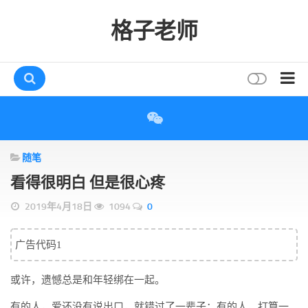
格子老师
首页
读书
随笔
互动
看得很明白 但是很心疼
评论
2019年4月18日
1094
0
打赏
唠叨
广告代码1
读者
或许，遗憾总是和年轻绑在一起。
存档
有的人，爱还没有说出口，就错过了一辈子；有的人，打算一