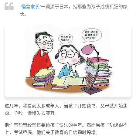
标签
“
怪兽家长
”一词源于日本，指那些为孩子成绩抓狂的家
论坛
长。
论坛搜索
页面
关于
博客树
精品域名
友情链接
这几年，我看到太多成年人，当孩子开始读书，父母就开始焦
虑、争吵，慢慢失去笑容。
他们有些曾经坚信要给孩子快乐的童年。然而当孩子功课跟不
上，考试垫底，他们关于教育的自信瞬时垮塌。