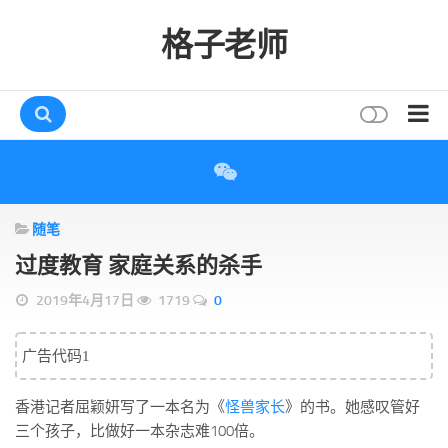
格子老师
首页
读书
随笔
互动
过度教育 家庭关系的杀手
评论
2019年4月17日
1719
0
打赏
唠叨
广告代码1
读者
香港记者屈颖妍写了一本名为《
怪兽家长
》的书。她感叹管好
存档
三个孩子，比做好一本杂志难100倍。