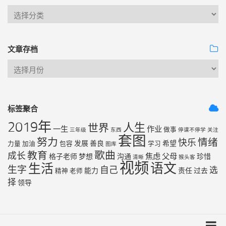
文章存档
标签聚合
2019年
人生
世界
一生
作业
做事
三年级
东西
停课不停学
关注
套图
努力
情绪
快乐
发展
善良
希望
力量
加油
包容
学习
图库
歌曲
教育
成长
焦虑
父母
格子老师
梦想
沟通
珍惜
清晰
猴头客
视频
语文
生活
生字
自己
选
能力
责任
过去
精神
老师
择
领导