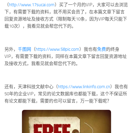
标签
（
http://www.17sucai.com
）买了一个月的VIP，大家可以去浏览
下，有需要下载的资料，就不用买会员了，在本篇文章下留言
论坛
回复资源地址及接收方式（限制每天10条，因为VIP每天只能下
论坛搜索
载10次），我看见就会帮您代下的。
页面
关于
另外，
千图网
（
https://www.58pic.com
）我也有
免费
的终身
博客树
VIP，有需要下载的资料，同样在本篇文章下留言回复资源地址
精品域名
及接收方式，我看见就会帮您代下的。
友情链接
还有，天津科技文献中心（
https://www.linkinfo.com.cn
）我也有
50年的企业VIP，常见的论文数据库也都能下载，这个不保证所
有论文都能下载，需要的也可以留言，万一能下载呢？