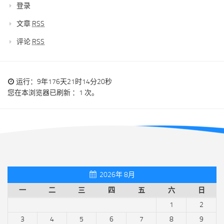
登录
文章
RSS
评论
RSS
运行：9年176天21时14分20秒
您在本浏览器已刷新 ：1 次。
2026年 8月
一
二
三
四
五
六
日
1
2
3
4
5
6
7
8
9