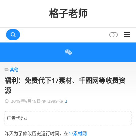
格子老师
首页
读书
其他
互动
福利：免费代下17素材、千图网等收费资
评论
源
打赏
2019年4月15日
2999
2
唠叨
读者
广告代码1
存档
昨天为了修改历史运行时间，在
17素材网