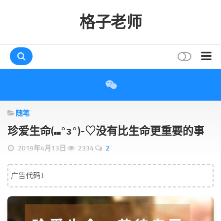
格子老师
首页
读书
随笔
互动
珍爱生命(⑉°з°)-♡没有比生命更重要的事
评论
2019年4月13日
2334
2
打赏
唠叨
广告代码1
读者
存档