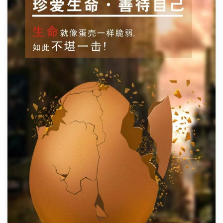
标签
论坛
论坛搜索
页面
关于
博客树
精品域名
友情链接