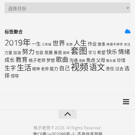
标签聚合
2019年
人生
世界
一生
作业
做事
三年级
东西
停课不停学
关注
套图
努力
情绪
快乐
发展
善良
希望
力量
加油
包容
学习
图库
歌曲
教育
成长
焦虑
父母
格子老师
梦想
沟通
珍惜
清晰
猴头客
视频
语文
生活
生字
自己
选
能力
责任
过去
精神
老师
择
领导
友链列表
最近更新
格子老师 © 2026. All Rights Reserved.
津ICP备14002088号-3
|
不良信息举报