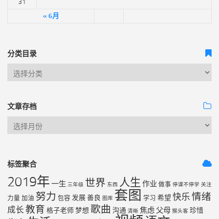
31
« 6月
分类目录
文章存档
标签聚合
2019年
人生
世界
一生
作业
做事
三年级
东西
停课不停学
关注
套图
努力
情绪
快乐
发展
善良
希望
力量
加油
包容
学习
图库
歌曲
教育
成长
焦虑
父母
格子老师
梦想
沟通
珍惜
清晰
猴头客