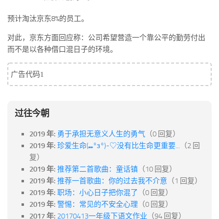
预计淘汰京东8%的员工。
对此，京东方面回应称：公司希望营造一个靠公平的勤劳付出
而不是以各种借口混日子的环境。
广告代码1
过往今朝
2019 年:
勇于承担无意义人生的勇气
（0 回复）
2019 年:
珍爱生命(⑉°з°)-♡没有比生命更重要...
（2 回
复）
2019 年:
推荐第二首歌曲：童话镇
（10 回复）
2019 年:
推荐一首歌曲：你的过去我不介意
（1 回复）
2019 年:
职场：小心日子把你混了
（0 回复）
2019 年:
警惕：常见的不安全心理
（0 回复）
2017 年:
20170413一年级下语文作业
（94 回复）