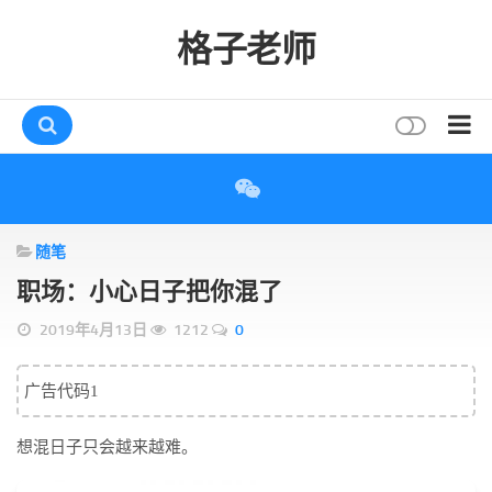
格子老师
首页
读书
随笔
互动
职场：小心日子把你混了
评论
2019年4月13日
1212
0
打赏
唠叨
广告代码1
读者
想混日子只会越来越难。
存档