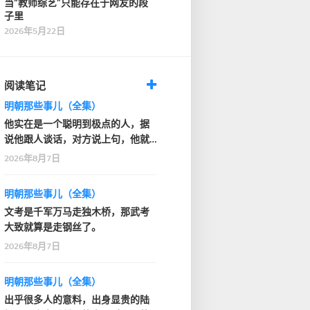
当“教师综艺”只能存在于网友的段
子里
2026年5月22日
阅读笔记
明朝那些事儿（全集）
他实在是一个聪明到极点的人，据
说他跟人谈话，对方说上句，他就
知道人家下句要说什…
2026年8月7日
明朝那些事儿（全集）
文考是千军万马走独木桥，那武考
大致就算是走钢丝了。
2026年8月7日
明朝那些事儿（全集）
出乎很多人的意料，出身显贵的陆