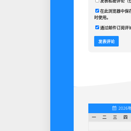
发表私密评论（
在此浏览器中保
时使用。
通过邮件订阅评
2026
一
二
三
四