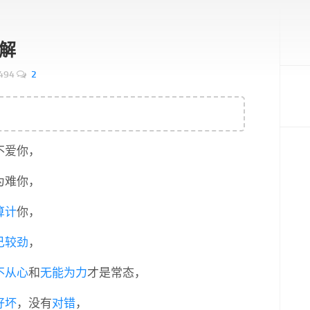
解
494
2
不爱你，
为难你，
算计
你，
己
较劲
，
不从心
和
无能为力
才是常态，
好坏
，没有
对错
，