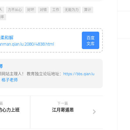
人
力不从心
好坏
对错
工作
无能为力
算计
频率
温柔和解
百度
文库
anman.qian.lu:2080/4838.html
师
师网站主理人！ 教育独立论坛地址：
https://bbs.qian.lu
：
格子老师
篇
下一篇
的心力上班
江月寄遥思