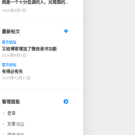
炳是一个十分低调的人，对周围的
人也十分客气，没有…
2026年8月7日
最新帖文
官方论坛
又给博客增加了微信读书功能
2026年8月7日
官方论坛
有得必有失
2025年12月13日
管理面板
登录
文章
RSS
评论
RSS