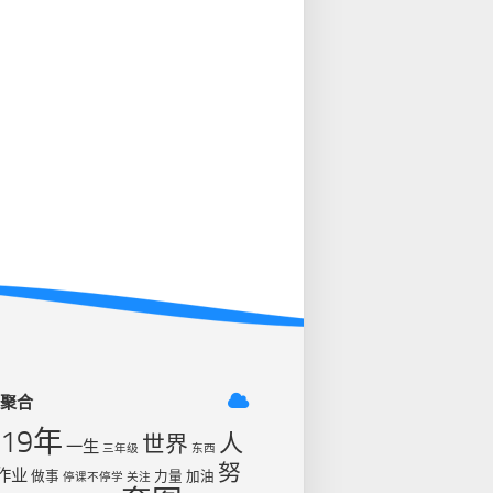
签聚合
019年
人
世界
一生
三年级
东西
努
作业
做事
力量
加油
停课不停学
关注