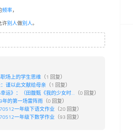
的
频率
，
允许
别人
做
别人
。
惕职场上的学生思维
（1 回复）
爸：谨以此文献给母亲
（1 回复）
幸运》：（田馥甄《我的少女时...
（0 回复）
19年的第一场雷阵雨
（0 回复）
170512一年级下语文作业
（20 回复）
170512一年级下数学作业
（93 回复）