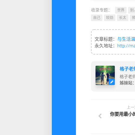
收录专题：
世界
别
自己
较劲
长太
文章标题：
与生活
永久地址：
http://m
格子老
格子老
姊妹站
上一
你要用最小