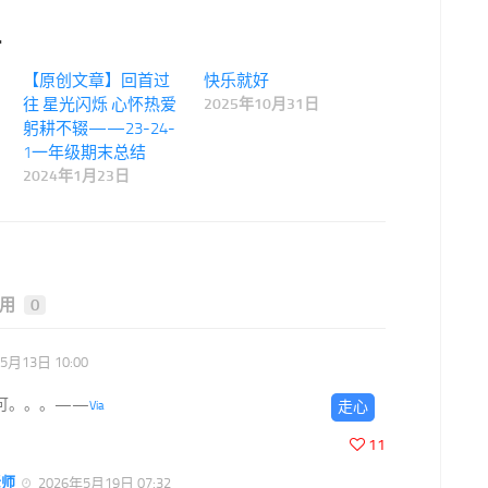
.
【原创文章】回首过
快乐就好
往 星光闪烁 心怀热爱
2025年10月31日
躬耕不辍——23-24-
1一年级期末总结
2024年1月23日
用
0
5月13日 10:00
可。。。——
走心
Via
11
老师
2026年5月19日 07:32