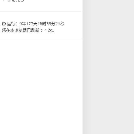
运行：9年177天16时55分22秒
您在本浏览器已刷新 ：1 次。