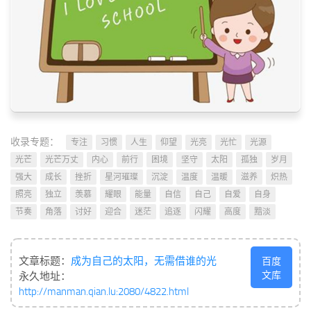
收录专题：
专注
习惯
人生
仰望
光亮
光忙
光源
光芒
光芒万丈
内心
前行
困境
坚守
太阳
孤独
岁月
强大
成长
挫折
星河璀璨
沉淀
温度
温暖
滋养
炽热
照亮
独立
羡慕
耀眼
能量
自信
自己
自爱
自身
节奏
角落
讨好
迎合
迷茫
追逐
闪耀
高度
黯淡
文章标题：
成为自己的太阳，无需借谁的光
百度
文库
永久地址：
http://manman.qian.lu:2080/4822.html