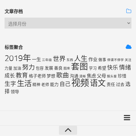
文章存档
标签聚合
2019年
人生
世界
一生
作业
做事
三年级
东西
停课不停学
关注
套图
努力
情绪
快乐
发展
善良
希望
力量
加油
包容
学习
图库
歌曲
教育
成长
焦虑
父母
格子老师
梦想
沟通
珍惜
清晰
猴头客
视频
语文
生活
生字
自己
选
能力
责任
过去
精神
老师
择
领导
友链列表