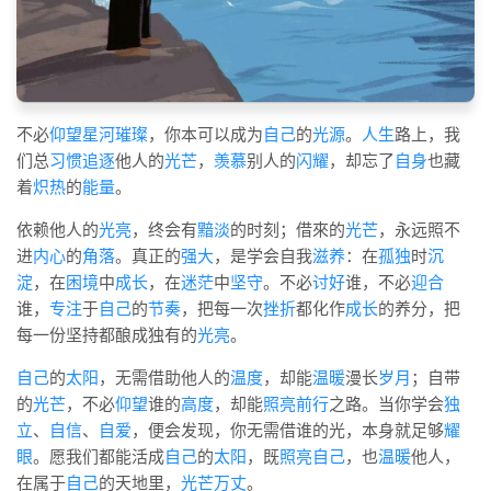
不必
仰望
星河璀璨
，你本可以成为
自己
的
光源
。
人生
路上，我
们总
习惯
追逐
他人的
光芒
，
羡慕
别人的
闪耀
，却忘了
自身
也藏
着
炽热
的
能量
。
依赖他人的
光亮
，终会有
黯淡
的时刻；借來的
光芒
，永远照不
进
内心
的
角落
。真正的
强大
，是学会自我
滋养
：在
孤独
时
沉
淀
，在
困境
中
成长
，在
迷茫
中
坚守
。不必
讨好
谁，不必
迎合
谁，
专注
于
自己
的
节奏
，把每一次
挫折
都化作
成长
的养分，把
每一份坚持都酿成独有的
光亮
。
自己
的
太阳
，无需借助他人的
温度
，却能
温暖
漫长
岁月
；自带
的
光芒
，不必
仰望
谁的
高度
，却能
照亮
前行
之路。当你学会
独
立
、
自信
、
自爱
，便会发现，你无需借谁的光，本身就足够
耀
眼
。愿我们都能活成
自己
的
太阳
，既
照亮
自己
，也
温暖
他人，
在属于
自己
的天地里，
光芒万丈
。