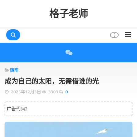
格子老师
首页
读书
随笔
互动
成为自己的太阳，无需借谁的光
评论
2025年12月3日
3303
0
打赏
唠叨
广告代码2
读者
存档