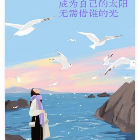
标签
论坛
论坛搜索
页面
关于
博客树
精品域名
友情链接