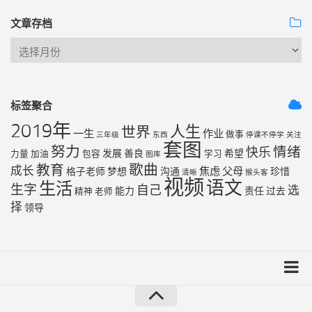
文章存档
标签聚合
2019年
人生
世界
一生
作业
做事
三年级
东西
停课不停学
关注
套图
努力
情绪
快乐
发展
善良
希望
力量
加油
包容
学习
图库
歌曲
教育
成长
焦虑
父母
格子老师
梦想
沟通
珍惜
清晰
猴头客
视频
语文
生活
生字
自己
选
能力
责任
过去
精神
老师
择
领导
友链列表