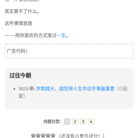
标签
其实算不了什么。
论坛
这件事情就是
论坛搜索
页面
——用你喜欢的方式度过
一生
。
关于
广告代码1
博客树
精品域名
过往今朝
友情链接
2023 年:
岁数越大，越觉得人生中这件事最重要
（0 回
复）
内容分页：
1
2
3
4
（还没有人参与评分！）