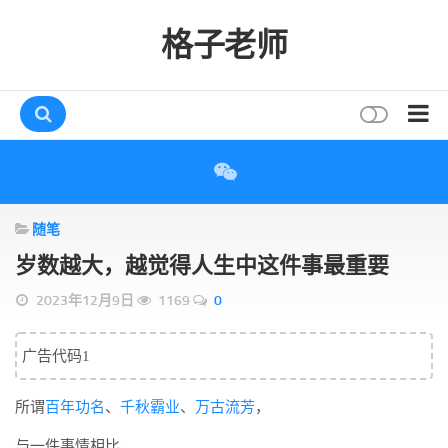
格子老师
首页
读书
随笔
互动
岁数越大，越觉得人生中这件事最重要
评论
2023年12月9日
1169
0
打赏
唠叨
广告代码1
读者
所谓
百年功名
、
千秋霸业
、
万古流芳
，
存档
与一件事情相比，