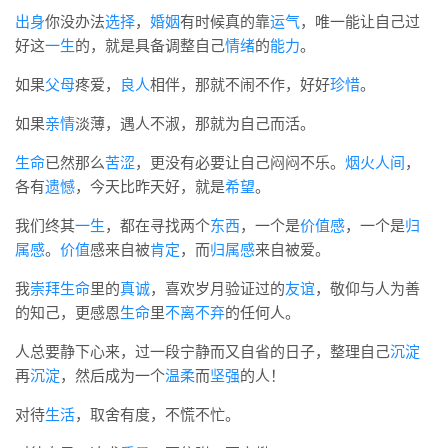
标签
出身
你没办法
选择
，
婚姻
有时候真的靠
运气
，唯一能让自己过
论坛
好这
一生
的，就是具备调整自己
情绪
的
能力
。
论坛搜索
如果
父母
疼爱，
良人
相伴，那就不闹不作，好好
珍惜
。
页面
如果
亲情
淡薄，遇人不淑，那就为自己而活。
关于
生命
已然那么
苦涩
，更没有必要让自己闷闷不乐。
烟火人间
，
博客树
各有
遗憾
，今天比昨天好，就是
希望
。
精品域名
我们终其
一生
，都在寻找两个
东西
，一个是
价值感
，一个是
归
友情链接
属感
。
价值
感来自被
肯定
，而
归属感
来自被爱。
我
崇拜
生命
里的
真诚
，喜欢岁月验证过的
友谊
，敬仰与人为善
的知己，更感恩
生命
里
不离不弃
的任何人。
人总要静下心来，过一段宁静而又自省的日子，整理自己
沉淀
再
沉淀
，然后成为一个
温柔
而
坚强
的人！
对待
生活
，取舍有度，不慌不忙。