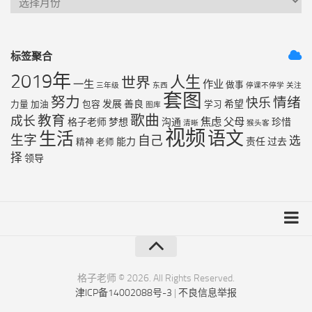
标签聚合
2019年
人生
世界
一生
作业
做事
三年级
东西
停课不停学
关注
套图
努力
情绪
快乐
发展
善良
希望
力量
加油
包容
学习
图库
歌曲
教育
成长
焦虑
父母
格子老师
梦想
沟通
珍惜
清晰
猴头客
视频
语文
生活
生字
自己
选
能力
责任
过去
精神
老师
择
领导
友链列表
最近更新
格子老师 © 2026. All Rights Reserved.
津ICP备14002088号-3
|
不良信息举报
RSS地图