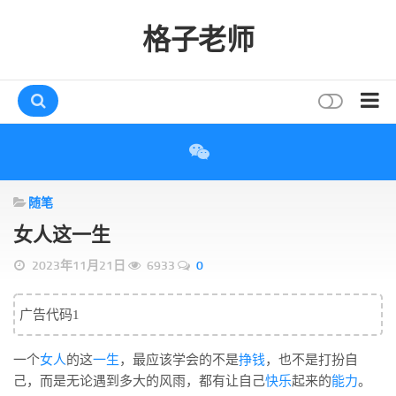
格子老师
首页
读书
随笔
互动
女人这一生
评论
2023年11月21日
6933
0
打赏
唠叨
广告代码1
读者
一个
女人
的这
一生
，最应该学会的不是
挣钱
，也不是打扮自
存档
己，而是无论遇到多大的风雨，都有让自己
快乐
起来的
能力
。