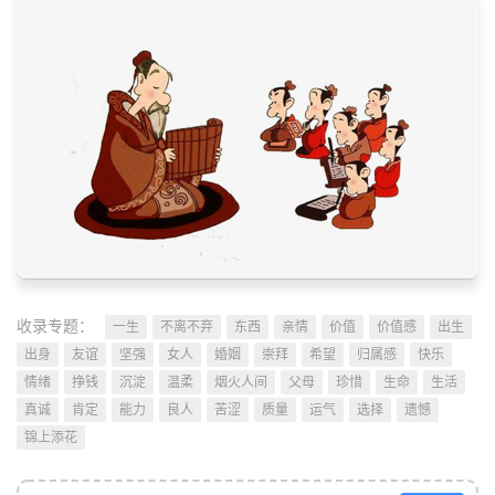
收录专题：
一生
不离不弃
东西
亲情
价值
价值感
出生
出身
友谊
坚强
女人
婚姻
崇拜
希望
归属感
快乐
情绪
挣钱
沉淀
温柔
烟火人间
父母
珍惜
生命
生活
真诚
肯定
能力
良人
苦涩
质量
运气
选择
遗憾
锦上添花