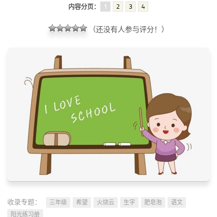
内容分页：
1
2
3
4
（还没有人参与评分！）
收录专题：
三年级
希望
火烧云
生字
肥皂泡
语文
阳光练习册