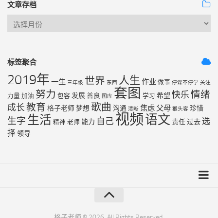
文章存档
标签聚合
2019年
人生
世界
一生
作业
做事
三年级
东西
停课不停学
关注
套图
努力
情绪
快乐
发展
善良
希望
力量
加油
包容
学习
图库
歌曲
教育
成长
焦虑
父母
格子老师
梦想
沟通
珍惜
清晰
猴头客
视频
语文
生活
生字
自己
选
能力
责任
过去
精神
老师
择
领导
友链列表
最近更新
格子老师 © 2026. All Rights Reserved.