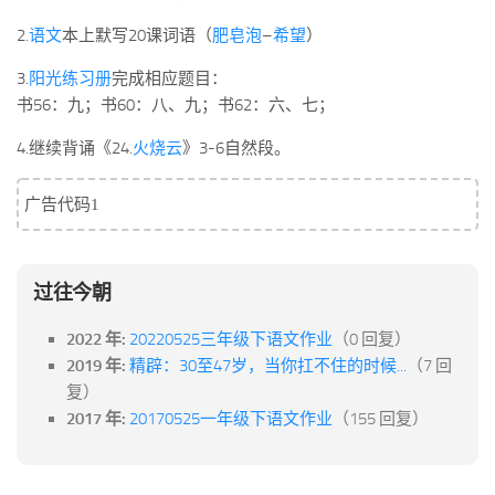
标签
2.
语文
本上默写20课词语（
肥皂泡
–
希望
）
论坛
3.
阳光练习册
完成相应题目：
论坛搜索
书56：九；书60：八、九；书62：六、七；
页面
4.继续背诵《24.
火烧云
》3-6自然段。
关于
博客树
广告代码1
精品域名
友情链接
过往今朝
2022 年:
20220525三年级下语文作业
（0 回复）
2019 年:
精辟：30至47岁，当你扛不住的时候...
（7 回
复）
2017 年:
20170525一年级下语文作业
（155 回复）