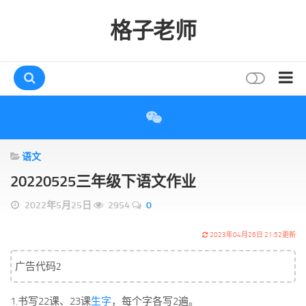
格子老师
首页
读书
语文
互动
20220525三年级下语文作业
评论
2022年5月25日
2954
0
打赏
唠叨
2023年04月26日 21:52更新
读者
广告代码2
存档
1.书写22课、23课
生字
，每个字各写2遍。