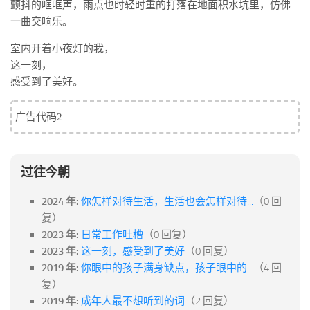
标签
颤抖的哐哐声，雨点也时轻时重的打落在地面积水坑里，仿佛
一曲交响乐。
论坛
室内开着小夜灯的我，
论坛搜索
这一刻，
页面
感受到了美好。
关于
广告代码2
博客树
精品域名
友情链接
过往今朝
2024 年:
你怎样对待生活，生活也会怎样对待...
（0 回
复）
2023 年:
日常工作吐槽
（0 回复）
2023 年:
这一刻，感受到了美好
（0 回复）
2019 年:
你眼中的孩子满身缺点，孩子眼中的...
（4 回
复）
2019 年:
成年人最不想听到的词
（2 回复）