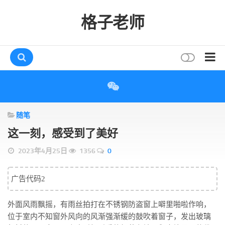
格子老师
首页
读书
随笔
互动
这一刻，感受到了美好
评论
2023年4月25日
1356
0
打赏
唠叨
广告代码2
读者
外面风雨飘摇，有雨丝拍打在不锈钢防盗窗上噼里啪啦作响，
存档
位于室内不知窗外风向的风渐强渐缓的鼓吹着窗子，发出玻璃