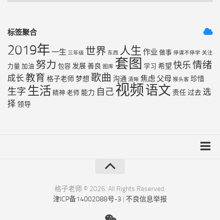
标签聚合
2019年
人生
世界
一生
作业
做事
三年级
东西
停课不停学
关注
套图
努力
情绪
快乐
发展
善良
希望
力量
加油
包容
学习
图库
歌曲
教育
成长
焦虑
父母
格子老师
梦想
沟通
珍惜
清晰
猴头客
视频
语文
生活
生字
自己
选
能力
责任
过去
精神
老师
择
领导
友链列表
最近更新
格子老师 © 2026. All Rights Reserved.
津ICP备14002088号-3
|
不良信息举报
RSS地图