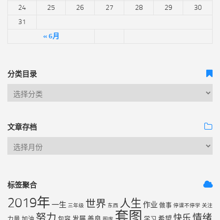
24
25
26
27
28
29
30
31
« 6月
分类目录
文章存档
标签聚合
2019年
人生
世界
一生
作业
做事
三年级
东西
停课不停学
关注
套图
努力
情绪
快乐
发展
善良
希望
力量
加油
包容
学习
图库