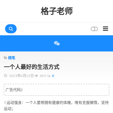
格子老师
首页
读书
随笔
互动
一个人最好的生活方式
评论
2023年4月22日
963
0
打赏
唠叨
广告代码2
读者
1.运动强身：一个人要想拥有健康的体魄，唯有克服懒惰，坚持
存档
运动；