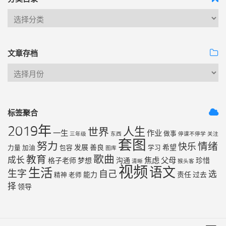
文章存档
标签聚合
2019年
人生
世界
一生
作业
做事
三年级
东西
停课不停学
关注
套图
努力
情绪
快乐
发展
善良
希望
力量
加油
包容
学习
图库
歌曲
教育
成长
焦虑
父母
格子老师
梦想
沟通
珍惜
清晰
猴头客
视频
语文
生活
生字
自己
选
能力
责任
过去
精神
老师
择
领导