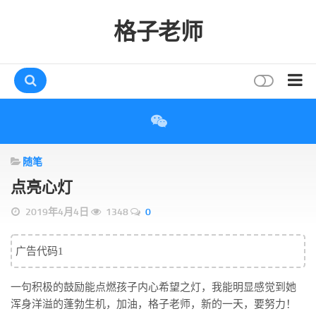
格子老师
首页
读书
随笔
互动
点亮心灯
评论
2019年4月4日
1348
0
打赏
唠叨
广告代码1
读者
一句积极的鼓励能点燃孩子内心希望之灯，我能明显感觉到她
存档
浑身洋溢的蓬勃生机，加油，格子老师，新的一天，要努力！