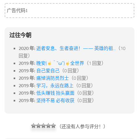
标签
广告代码1
论坛
论坛搜索
页面
过往今朝
关于
2020 年:
逝者安息、生者奋进！—— 英雄的祖...
（10
博客树
回复）
2019 年:
晚安(
｀˘ω˘)
全世界
（1 回复）
精品域名
2019 年:
自己爱自己
（0 回复）
友情链接
2019 年:
痛悼消防员烈士
（0 回复）
2019 年:
学习，永远在路上
（0 回复）
2019 年:
低头赚钱 抬头赢面
（0 回复）
2019 年:
坚持不易 必有收获
（0 回复）
（还没有人参与评分！）