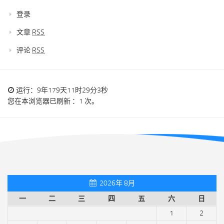
登录
文章
RSS
评论
RSS
运行：9年179天11时29分3秒
您在本浏览器已刷新 ：1 次。
2026年 8月
一
二
三
四
五
六
日
1
2