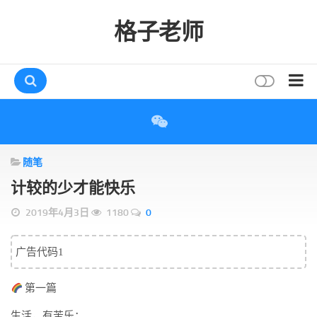
格子老师
首页
读书
随笔
互动
计较的少才能快乐
评论
2019年4月3日
1180
0
打赏
唠叨
广告代码1
读者
第一篇
存档
生活，有苦乐；