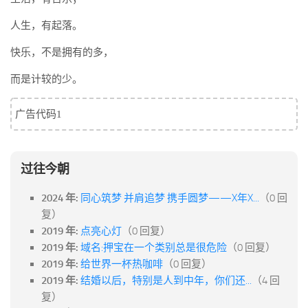
标签
人生，有起落。
论坛
快乐，不是拥有的多，
论坛搜索
页面
而是计较的少。
关于
广告代码1
博客树
精品域名
过往今朝
友情链接
2024 年:
同心筑梦 并肩追梦 携手圆梦——X年X...
（0 回
复）
2019 年:
点亮心灯
（0 回复）
2019 年:
域名:押宝在一个类别总是很危险
（0 回复）
2019 年:
给世界一杯热咖啡
（0 回复）
2019 年:
结婚以后，特别是人到中年，你们还...
（4 回
复）