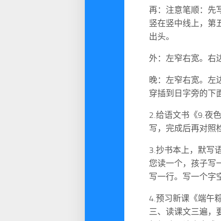
再：注意笔顺：先
竖在竖中线上，第
出头。
外：左窄右宽。右边
晚：左窄右宽。左
穿插到日字旁的下
2.给语文书《9.
写，完成后再对照
3.抄书本上，默写
您读一个，孩子写
写一行。写一个字
4.预习新课《端
三、读课文三遍，