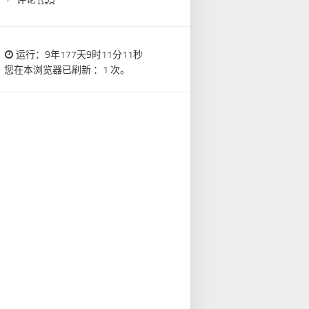
运行：9年177天9时11分12秒
您在本浏览器已刷新 ：1 次。