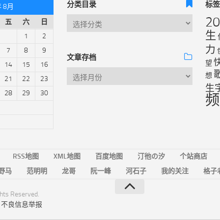
分类目录
标
年 8月
2
五
六
日
生
1
2
力
7
8
9
文章存档
望
14
15
16
想
21
22
23
生
28
29
30
频
RSS地图
XML地图
百度地图
汀彵の汐
个站商店
野马
范明明
龙哥
阮一峰
河石子
我的关注
格子
ts Reserved.
|
不良信息举报