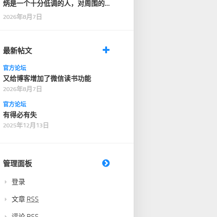
炳是一个十分低调的人，对周围的
人也十分客气，没有…
2026年8月7日
最新帖文
官方论坛
又给博客增加了微信读书功能
2026年8月7日
官方论坛
有得必有失
2025年12月13日
管理面板
登录
文章
RSS
评论
RSS