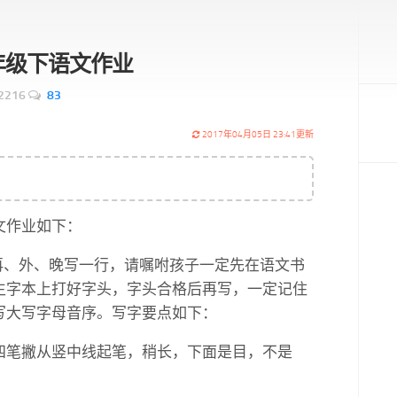
7一年级下语文作业
2216
83
2017年04月05日 23:41更新
文作业如下：
、再、外、晚写一行，请嘱咐孩子一定先在语文书
生字本上打好字头，字头合格后再写，一定记住
写大写字母音序。写字要点如下：
四笔撇从竖中线起笔，稍长，下面是目，不是