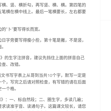
写横、竖、横折勾，再写竖、横、横。第四笔的
五笔横在横中线上。最后一笔横要长，左右都要
的“卜”要写得长而宽。
边日字旁要写得瘦小些，第十笔是撇，不是竖，
面。
夜色》的生字注拼音，建议先挡住上面的拼音自己
检查、改错。
语文书写字表上从哥到当共10个字，默写一定是
一个，写完之后请对照检查，有写错的请在后面
空一个格。
午粽》：一、标自然段；二、圈生字，多读几遍；
要求读准字音、读通句子。这篇课文较长，请您