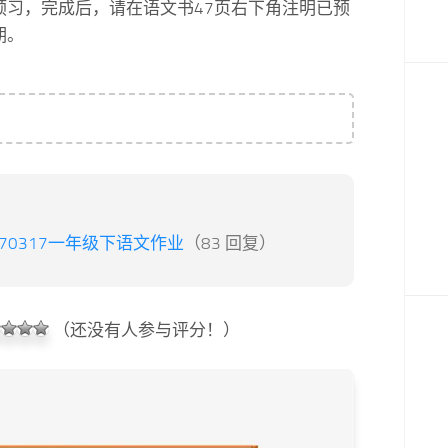
预习，完成后，请在语文书47页右下角注明已预
期。
170317一年级下语文作业
（83 回复）
（还没有人参与评分！）