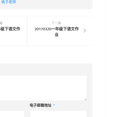
：
格子老师
篇
下一篇
一年级下语文作
20170320一年级下语文作
业
电子邮箱地址
*