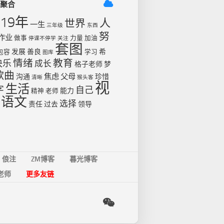
签聚合
019年
人
世界
一生
三年级
东西
努
作业
做事
力量
加油
停课不停学
关注
套图
发展
善良
希
包容
学习
图库
情绪
教育
快乐
成长
格子老师
梦
歌曲
焦虑
父母
沟通
珍惜
清晰
猴头客
视
生活
字
自己
能力
精神
老师
语文
选择
责任
过去
领导
俍注
ZM博客
暮光博客
老师
更多友链