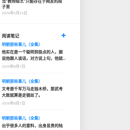
当“教师综艺”只能存在于网友的段
子里
2026年5月22日
阅读笔记
明朝那些事儿（全集）
他实在是一个聪明到极点的人，据
说他跟人谈话，对方说上句，他就
知道人家下句要说什…
2026年8月7日
明朝那些事儿（全集）
文考是千军万马走独木桥，那武考
大致就算是走钢丝了。
2026年8月7日
明朝那些事儿（全集）
出乎很多人的意料，出身显贵的陆