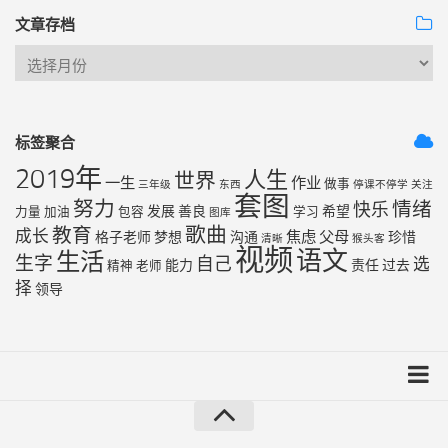
文章存档
标签聚合
2019年
人生
世界
一生
作业
做事
三年级
东西
停课不停学
关注
套图
努力
情绪
快乐
发展
善良
希望
力量
加油
包容
学习
图库
歌曲
教育
成长
焦虑
父母
格子老师
梦想
沟通
珍惜
清晰
猴头客
视频
语文
生活
生字
自己
选
能力
责任
过去
精神
老师
择
领导
友链列表