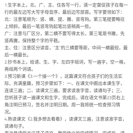
标签
1.生字本上，北、广、主、住各写一行，请一定督促孩子在每一
行的最左边写大写字母音序，最后边写部首。写字要领如下：
论坛
北：注意笔顺为：竖、横、提、撇、竖弯钩。第三笔提要略往
论坛搜索
上倾斜，最后一笔竖弯钩起笔比竖稍高一些。
页面
广：注意与厂区分，第二横不要写得太长，第三笔是书撇，先
竖再撇，保持整个字的平稳。
关于
主、住：注意区分读音，“主”的三横要等距，中间一横最短，最
博客树
后一横最长。
2.抄书本上，给请、生、字、左四字组词，写一遍字，空一格，
精品域名
再组两个词语。
友情链接
3.预习新课《3.一个接一个》，这篇课文符合孩子们的生活实
际，充满童趣，预习步骤如下：一、在课文中圈出本课生字，
连读三遍；二、读课文三遍，要求读准字音，读通句子；三、
您听孩子读一遍课文和生字，完成后，请在语文书第23页右上
角注明已预习，签名并注明日期。周一我将统一检查预习情
况。
4.熟读课文《2.我多想去看看》，读课文三遍，注意读准字音，
读通句子。