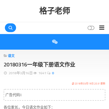
格子老师
首页
读书
语文
互动
20180316一年级下册语文作业
评论
2018年3月16日
1641
0
打赏
唠叨
2018年03月19日 20:31更新
读者
广告代码1
存档
各位家长，今日语文作业如下：