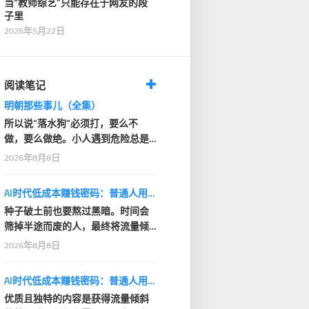
当“教师综艺”只能存在于网友的段
子里
2026年5月22日
阅读笔记
明朝那些事儿（全集）
所以说“落水狗”必须打，要么不
做，要么做绝。小人遇到危险总是
会厚脸皮的摇尾乞怜，…
2026年8月8日
AI时代低成本赚钱密码：普通人用AI小项目建立现金流
种子破土前也要熬过黑暗。时间会
筛掉半途而废的人，最终将流量倾
斜给长期坚持的创作…
2026年8月8日
AI时代低成本赚钱密码：普通人用AI小项目建立现金流
优质且独特的内容是获得流量倾斜