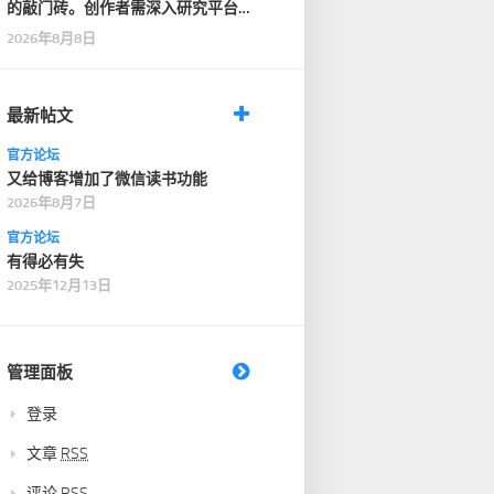
的敲门砖。创作者需深入研究平台
的内容偏好，在保证…
2026年8月8日
最新帖文
官方论坛
又给博客增加了微信读书功能
2026年8月7日
官方论坛
有得必有失
2025年12月13日
管理面板
登录
文章
RSS
评论
RSS