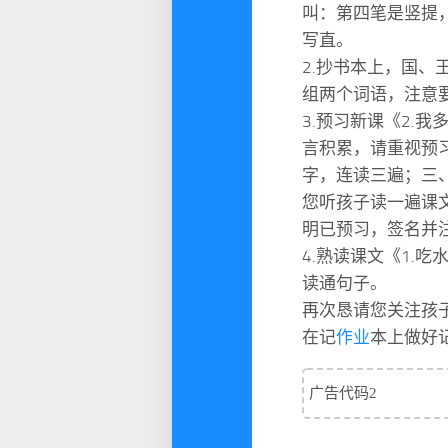
叫：第四笔是竖提
写直。
2.抄书本上，国
组两个词语，注意
3.预习新课《2.
言积累，请重视预
字，连读三遍；三
您听孩子读一遍课
明已预习，签名并
4.熟读课文《1.
读通句子。
再次恳请您关注孩
在记
作业
本上做好
广告代码2