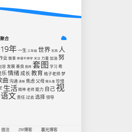
签聚合
019年
人
世界
一生
三年级
东西
努
作业
做事
力量
加油
停课不停学
关注
套图
发展
善良
希
包容
学习
图库
情绪
教育
快乐
成长
格子老师
梦
歌曲
焦虑
父母
沟通
珍惜
清晰
猴头客
视
生活
字
自己
能力
精神
老师
语文
选择
责任
过去
领导
俍注
ZM博客
暮光博客