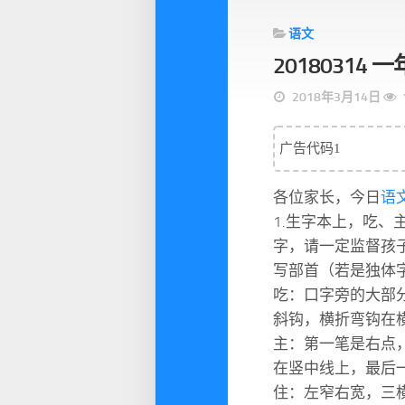
语文
20180314
2018年3月14日
广告代码1
各位家长，今日
语
1.生字本上，吃
字，请一定监督孩
写部首（若是独体
吃：口字旁的大部
斜钩，横折弯钩在
主：第一笔是右点
在竖中线上，最后
住：左窄右宽，三