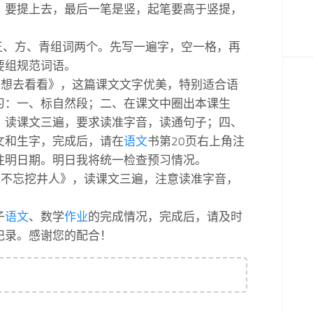
，要提上去，最后一笔是竖，起笔要高于竖提，
、王、方、青组词两个。先写一遍字，空一格，再
要组规范词语。
我多想去看看》，这篇课文文字优美，特别适合语
习：一、标自然段；二、在课文中圈出本课生
、读课文三遍，要求读准字音，读通句子；四、
文和生字，完成后，请在
语文
书第20页右上角注
注明日期。明日我将统一检查预习情况。
吃水不忘挖井人》，读课文三遍，注意读准字音，
子
语文
、数学
作业
的完成情况，完成后，请及时
记录。感谢您的配合！