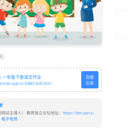
文
314 一年级下册语文作业
百度
文库
anman.qian.lu:2080/346.html
师
师网站主理人！ 教育独立论坛地址：
https://bbs.qian.lu
：
格子老师