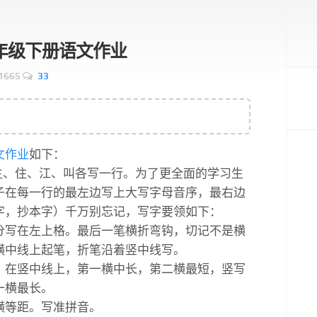
 一年级下册语文作业
1665
33
文
作业
如下：
、主、住、江、叫各写一行。为了更全面的学习生
子在每一行的最左边写上大写字母音序，最右边
字，抄本字）千万别忘记，写字要领如下：
分写在左上格。最后一笔横折弯钩，切记不是横
横中线上起笔，折笔沿着竖中线写。
，在竖中线上，第一横中长，第二横最短，竖写
一横最长。
横等距。写准拼音。