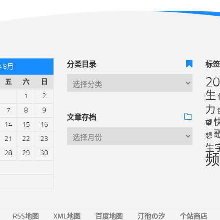
分类目录
标
年 8月
2
五
六
日
生
1
2
力
7
8
9
文章存档
望
14
15
16
想
21
22
23
生
28
29
30
频
RSS地图
XML地图
百度地图
汀彵の汐
个站商店