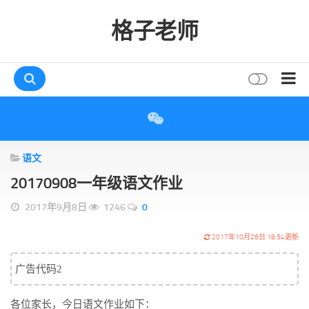
格子老师
首页
读书
语文
互动
20170908一年级语文作业
评论
2017年9月8日
1246
0
打赏
唠叨
2017年10月26日 18:54更新
读者
广告代码2
存档
各位家长，今日语文作业如下：