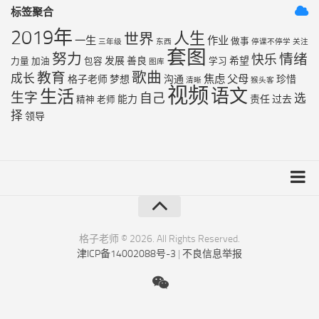
标签聚合
2019年
人生
世界
一生
作业
做事
三年级
东西
停课不停学
关注
套图
努力
情绪
快乐
发展
善良
希望
力量
加油
包容
学习
图库
歌曲
教育
成长
焦虑
父母
格子老师
梦想
沟通
珍惜
清晰
猴头客
视频
语文
生活
生字
自己
选
能力
责任
过去
精神
老师
择
领导
友链列表
最近更新
格子老师 © 2026. All Rights Reserved.
津ICP备14002088号-3
|
不良信息举报
RSS地图
XML地图
百度地图