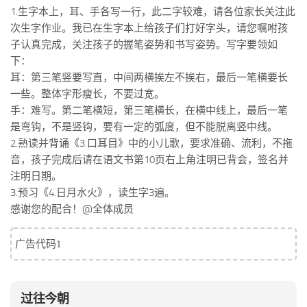
标签
1.生字本上，耳、手各写一行，此二字较难，请各位家长关注此
次生字作业。我已在生字本上给孩子们打好字头，请您嘱咐孩
论坛
子认真完成，关注孩子的握笔姿势和书写姿势。写字要领如
论坛搜索
下：
页面
耳：第三笔竖要写直，中间两横挨左不挨右，最后一笔横要长
一些。整体字形瘦长，不要过宽。
关于
手：难写。第二笔横短，第三笔横长，在横中线上，最后一笔
博客树
是弯钩，不是竖钩，要有一定的弧度，但不能脱离竖中线。
2.熟读并背诵《3.口耳目》中的小儿歌，要求准确、流利，不拖
精品域名
音，孩子完成后请在语文书第10页右上角注明已背会，签名并
友情链接
注明日期。
3.预习《4.日月水火》，读生字3遍。
感谢您的配合！@全体成员
广告代码1
过往今朝