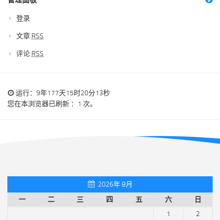
管理面板
登录
文章
RSS
评论
RSS
运行：9年177天15时20分13秒
您在本浏览器已刷新 ：1 次。
2026年 8月
一
二
三
四
五
六
日
1
2