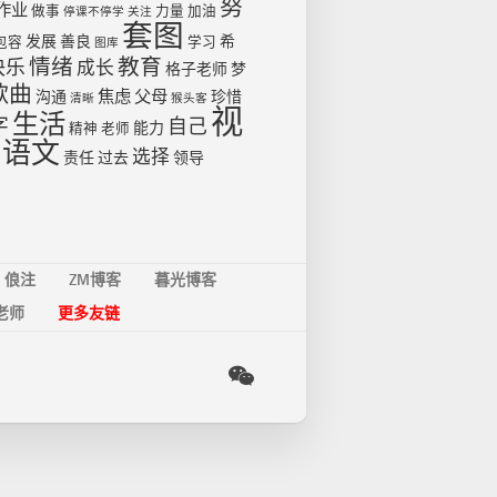
努
作业
做事
力量
加油
停课不停学
关注
套图
发展
善良
希
包容
学习
图库
情绪
教育
快乐
成长
格子老师
梦
歌曲
焦虑
父母
沟通
珍惜
清晰
猴头客
视
生活
字
自己
能力
精神
老师
语文
选择
责任
过去
领导
俍注
ZM博客
暮光博客
老师
更多友链