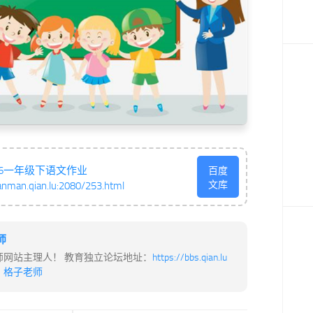
626一年级下语文作业
百度
文库
anman.qian.lu:2080/253.html
师
师网站主理人！ 教育独立论坛地址：
https://bbs.qian.lu
：
格子老师