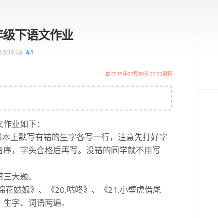
6一年级下语文作业
1503
41
2017年07月05日 20:22更新
文作业如下：
抄书本上默写有错的生字各写一行，注意先打好字
音序，字头合格后再写。没错的同学就不用写
成第三大题。
.棉花姑娘》、《20.咕咚》、《21.小壁虎借尾
，生字、词语两遍。