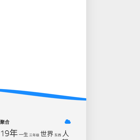
签聚合
019年
人
世界
一生
三年级
东西