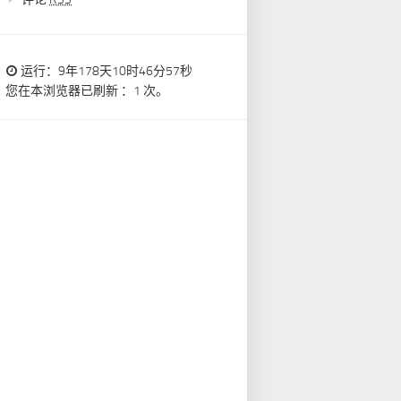
运行：9年178天10时46分58秒
您在本浏览器已刷新 ：1 次。