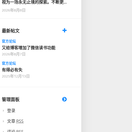
视为一场永无止境的探索。不断更
新知识储备，强化自…
2026年8月8日
最新帖文
官方论坛
又给博客增加了微信读书功能
2026年8月7日
官方论坛
有得必有失
2025年12月13日
管理面板
登录
文章
RSS
评论
RSS