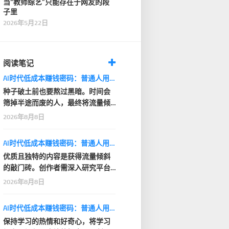
当“教师综艺”只能存在于网友的段
子里
2026年5月22日
阅读笔记
AI时代低成本赚钱密码：普通人用AI小项目建立现金流
种子破土前也要熬过黑暗。时间会
筛掉半途而废的人，最终将流量倾
斜给长期坚持的创作…
2026年8月8日
AI时代低成本赚钱密码：普通人用AI小项目建立现金流
优质且独特的内容是获得流量倾斜
的敲门砖。创作者需深入研究平台
的内容偏好，在保证…
2026年8月8日
AI时代低成本赚钱密码：普通人用AI小项目建立现金流
保持学习的热情和好奇心，将学习