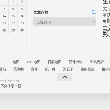
生
1
2
力
7
8
9
文章存档
望
14
15
16
想
21
22
23
生
28
29
30
频
RSS地图
XML地图
百度地图
汀彵の汐
个站商店
野马
范明明
龙哥
阮一峰
河石子
我的关注
格子
ts Reserved.
|
不良信息举报