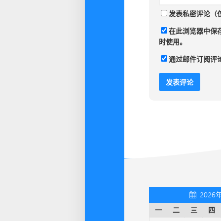
发表私密评论（
在此浏览器中保
时使用。
通过邮件订阅评
2026
一
二
三
四